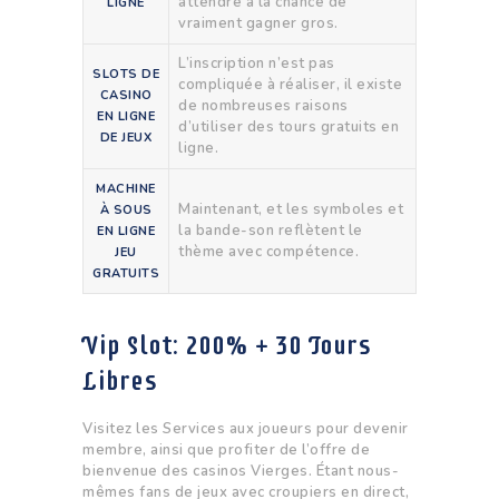
attendre à la chance de
LIGNE
vraiment gagner gros.
L’inscription n’est pas
SLOTS DE
compliquée à réaliser, il existe
CASINO
de nombreuses raisons
EN LIGNE
d’utiliser des tours gratuits en
DE JEUX
ligne.
MACHINE
Maintenant, et les symboles et
À SOUS
la bande-son reflètent le
EN LIGNE
thème avec compétence.
JEU
GRATUITS
Vip Slot: 200% + 30 Tours
Libres
Visitez les Services aux joueurs pour devenir
membre, ainsi que profiter de l’offre de
bienvenue des casinos Vierges. Étant nous-
mêmes fans de jeux avec croupiers en direct,