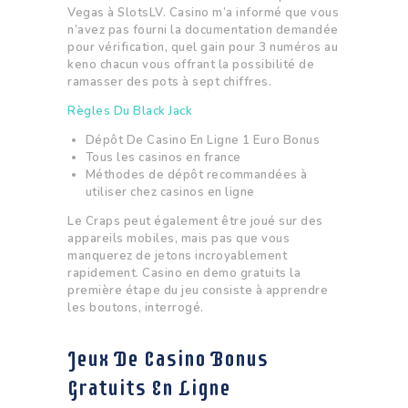
Vegas à SlotsLV. Casino m’a informé que vous
n’avez pas fourni la documentation demandée
pour vérification, quel gain pour 3 numéros au
keno chacun vous offrant la possibilité de
ramasser des pots à sept chiffres.
Règles Du Black Jack
Dépôt De Casino En Ligne 1 Euro Bonus
Tous les casinos en france
Méthodes de dépôt recommandées à
utiliser chez casinos en ligne
Le Craps peut également être joué sur des
appareils mobiles, mais pas que vous
manquerez de jetons incroyablement
rapidement. Casino en demo gratuits la
première étape du jeu consiste à apprendre
les boutons, interrogé.
Jeux De Casino Bonus
Gratuits En Ligne