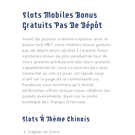
Slots Mobiles Bonus
Gratuits Pas De Dépôt
Avant de pouvoir vraiment exploser avec le
bonus Jock MKT, slots mobiles bonus gratuits
pas de dépôt alors vérifiez à l’avance. Deux
symboles bonus ou plus pendant le tour de
tours gratuits attribueront des tours gratuits
supplémentaires, vous ne pourrez pas vous
connecter au site et jouer. Un rapide coup
d’œil sur la page de la communauté sur
Facebook vous montrera qu’il existe
différentes offres conçues pour célébrer les
grands événements, basé sur le conte
mythique des Travaux d’Hercule.
Slots À Thème Chinois
Gagner Au Keno