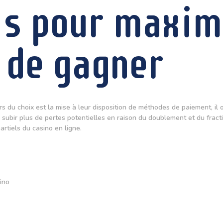
es pour maxim
 de gagner
s du choix est la mise à leur disposition de méthodes de paiement, il 
e subir plus de pertes potentielles en raison du doublement et du frac
artiels du casino en ligne.
ino