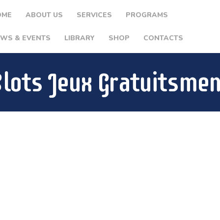
NEWS & EVENTS
OME
ABOUT US
SERVICES
PROGRAMS
LIBRARY
Hope City
WS & EVENTS
LIBRARY
SHOP
CONTACTS
SHOP
Hope City Foundation
CONTACTS
Slots Jeux Gratuitsmen