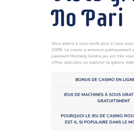
No Pari
Vous aidera à vous sentir plus à l’aise ave
100%. Le casino a annoncé publiquement qu’i
paiement Mustang Goldce jeu est très vola
offres spéciales ou explorer la galerie vidé
BONUS DE CASINO EN LIGN
JEUX DE MACHINES À SOUS GRAT
GRATUITSMENT
POURQUOI LE JEU DE CASINO ROU
EST-IL SI POPULAIRE DANS LE M