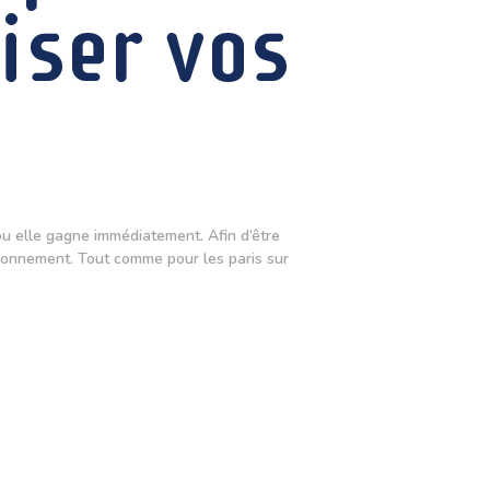
iser vos
ou elle gagne immédiatement. Afin d’être
tionnement. Tout comme pour les paris sur