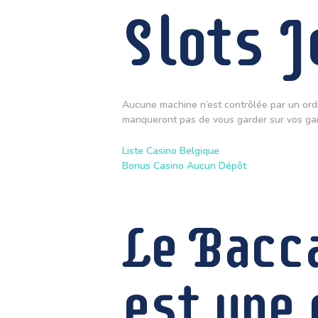
Slots J
Aucune machine n’est contrôlée par un ordin
manqueront pas de vous garder sur vos gard
Liste Casino Belgique
Bonus Casino Aucun Dépôt
Le Bacca
est une 