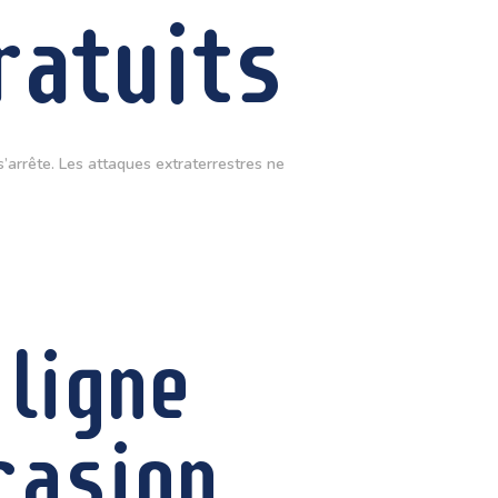
ratuits
s’arrête. Les attaques extraterrestres ne
 ligne
casion