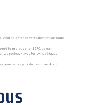
e Wild ne s’étende verticalement sur toute
opté le projet de loi 1270.
Le gain
ner les rouleaux avec les sympathiques
je jouer à des jeux de casino en direct
ous