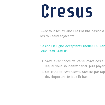
Cresus
Avec tous les studios Bla Bla Bla, casino à
les rouleaux adjacents.
Casino En Ligne Acceptant Euteller En Fra
Jeux Rami Gratuits
Suite à l’annonce de Valve, machines à s
lequel vous souhaitez parier, puis payer 
La Roulette Américaine.
Surtout par rap
développeurs de jeux là-bas.