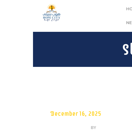
H
NE
S
December 16, 2025
UNCATEGORIZED
BY