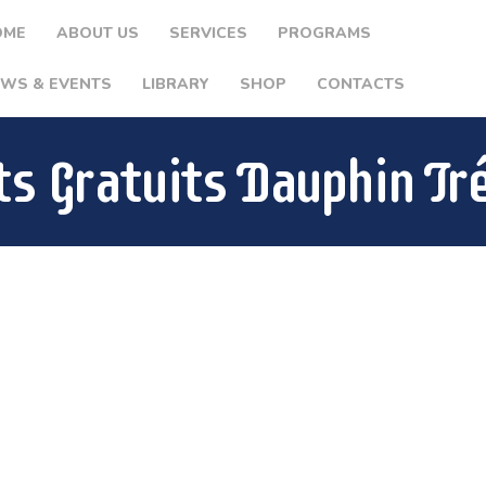
NEWS & EVENTS
OME
ABOUT US
SERVICES
PROGRAMS
LIBRARY
Hope City
WS & EVENTS
LIBRARY
SHOP
CONTACTS
SHOP
Hope City Foundation
CONTACTS
ts Gratuits Dauphin Tr