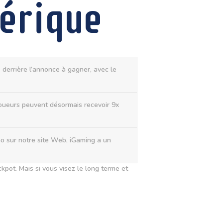
érique
derrière l’annonce à gagner, avec le
 joueurs peuvent désormais recevoir 9x
o sur notre site Web, iGaming a un
pot. Mais si vous visez le long terme et