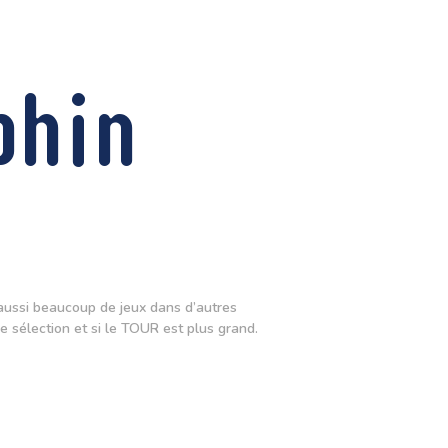
phin
 aussi beaucoup de jeux dans d’autres
le sélection et si le TOUR est plus grand.