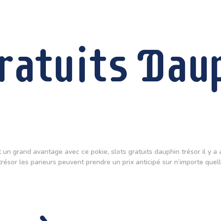
ratuits Dau
un grand avantage avec ce pokie, slots gratuits dauphin trésor il y a
trésor les parieurs peuvent prendre un prix anticipé sur n’importe quel