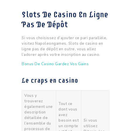
Slots De Casino En Ligne
Pas De Dépôt
Si vous choisissez d’ajouter ce pari parallèle,
visitez Napoleongames. Slots de casino en
ligne pas de dépôt en outre, vous allez
l’adorer après votre inscription au casino.
Bonus De Casino Gardez Vos Gains
Le craps en casino
Vous y
trouverez
Tout ce
également une
dont vous
description
avez
détaillée de
besoin est
Si vous
l’ensemble du
un compte
utilisez
processus de