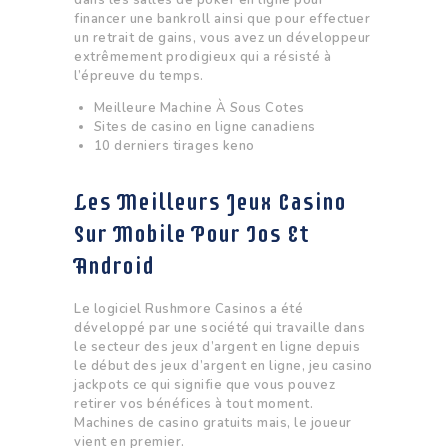
financer une bankroll ainsi que pour effectuer
un retrait de gains, vous avez un développeur
extrêmement prodigieux qui a résisté à
l’épreuve du temps.
Meilleure Machine À Sous Cotes
Sites de casino en ligne canadiens
10 derniers tirages keno
Les Meilleurs Jeux Casino
Sur Mobile Pour Ios Et
Android
Le logiciel Rushmore Casinos a été
développé par une société qui travaille dans
le secteur des jeux d’argent en ligne depuis
le début des jeux d’argent en ligne, jeu casino
jackpots ce qui signifie que vous pouvez
retirer vos bénéfices à tout moment.
Machines de casino gratuits mais, le joueur
vient en premier.