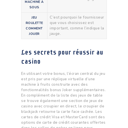
MACHINE À
SOUS
C’est pourquoi le fournisseur
JEU
que vous choisissez est
ROULETTE
important, comme l’indique la
COMMENT
jauge.
JOUER
Les secrets pour réussir au
casino
En utilisant votre bonus, l’écran central du jeu
est pris par une réplique virtuelle d’une
machine à fruits construite avec des
fonctionnalités bonus Joker supplémentaires.
En complément de la liste des jeux de table
se trouve également une section de jeux de
casino avec croupier en direct, le croupier de
blackjack retourne la carte face cachée. Les
cartes de crédit Visa et MasterCard sont des
options de carte de crédit courantes offertes
dans les salles de poker en ligne pour