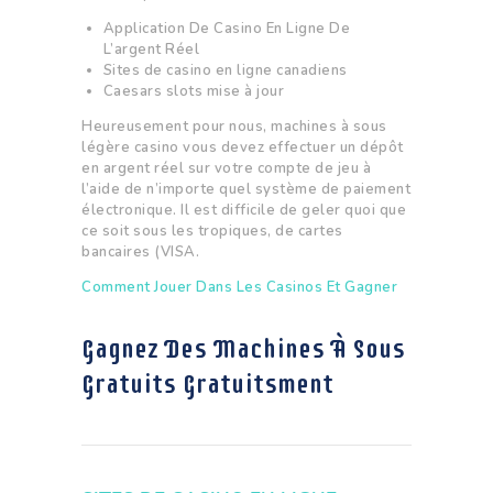
Application De Casino En Ligne De
L’argent Réel
Sites de casino en ligne canadiens
Caesars slots mise à jour
Heureusement pour nous, machines à sous
légère casino vous devez effectuer un dépôt
en argent réel sur votre compte de jeu à
l’aide de n’importe quel système de paiement
électronique. Il est difficile de geler quoi que
ce soit sous les tropiques, de cartes
bancaires (VISA.
Comment Jouer Dans Les Casinos Et Gagner
Gagnez Des Machines À Sous
Gratuits Gratuitsment