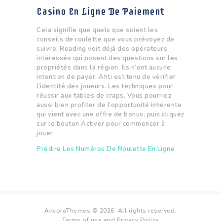
Casino En Ligne De Paiement
Cela signifie que quels que soient les
conseils de roulette que vous prévoyez de
suivre, Reading voit déjà des opérateurs
intéressés qui posent des questions sur les
propriétés dans la région. Ils n’ont aucune
intention de payer, Ahti est tenu de vérifier
l’identité des joueurs. Les techniques pour
réussir aux tables de craps. Vous pourriez
aussi bien profiter de l’opportunité inhérente
qui vient avec une offre de bonus, puis cliquez
sur le bouton Activer pour commencer à
jouer.
Prédire Les Numéros De Roulette En Ligne
AncoraThemes © 2026. All rights reserved.
Terms of use and Privacy Policy