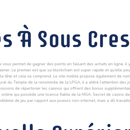
s À Sous Cre
vous permet de gagner des points en faisant des achats en ligne, il
’aimer. Le premier est que sa blockchain est super rapide et qu’elle pe
la tête et cela se comprend. Le site mobile propose également de nom
ral du Temple de la renommée de la LPGA, il a attiré l’attention des j
sissons de répertorier les casinos qui offrent des bonus supplémentai
o online qui possède une licence fiable de la MGA. Secret de casino d
blème de jeu par rapport aux joueurs non-internet, mais a dû travaille