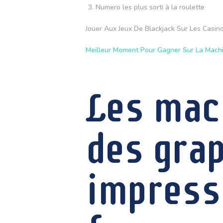
Numero les plus sorti à la roulette
Jouer Aux Jeux De Blackjack Sur Les Casino
Meilleur Moment Pour Gagner Sur La Mach
Les mach
des gra
impress