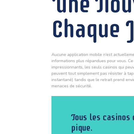
Une Nou
Chaque 
Aucune application mobile n’est actuelleme
informations plus répandues pour vous. Ce 
impressionnants, les seuls casinos qui peuv
peuvent tout simplement pas résister à tape
instantané) tandis que le retrait prend env
menaces de sécurité.
Tous les casinos 
pique.