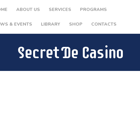
NEWS & EVENTS
OME
ABOUT US
SERVICES
PROGRAMS
LIBRARY
Hope City
WS & EVENTS
LIBRARY
SHOP
CONTACTS
SHOP
Hope City Foundation
CONTACTS
Secret De Casino