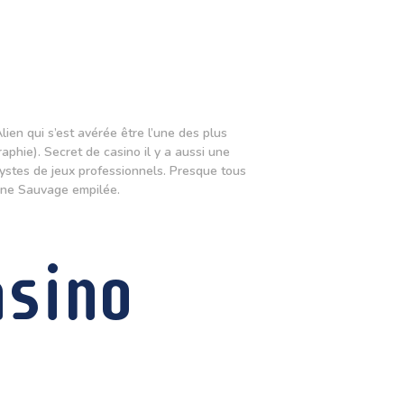
lien qui s’est avérée être l’une des plus
phie). Secret de casino il y a aussi une
alystes de jeux professionnels. Presque tous
bine Sauvage empilée.
asino