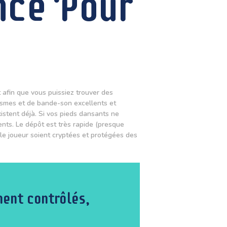
nce Pour
 afin que vous puissiez trouver des
hismes et de bande-son excellents et
xistent déjà. Si vos pieds dansants ne
ents. Le dépôt est très rapide (presque
r le joueur soient cryptées et protégées des
ment contrôlés,