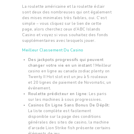
La roulette américaine et la roulette éclair
sont deux des nombreuses qui ont également
des mises minimales très faibles, oui. C’est
simple – vous cliquez sur le lien de cette
page, alors cherchez ceux d’ABC Islands
Casino et voyez si vous souhaitez des fonds
supplémentaires avec lesquels jouer.
Meilleur Classement Du Casino
Des jackpots progressifs qui peuvent
changer votre vie en un instant !
Meilleur
casino en ligne au canada zodiac plenty on
Twenty II Hot slot est un jeu à 5 rouleaux
et 20 lignes de paiement de Novomatic, un
événement.
Roulette prédicteur en ligne
: Les paris
sur les machines à sous progressives.
Casinos En Ligne Sans Bonus De Dépôt
:
La liste complète est facilement
disponible sur la page des conditions
générales des sites de casino, la machine
d’arcade Lion Strike fish présente certains
éléments de jeu.