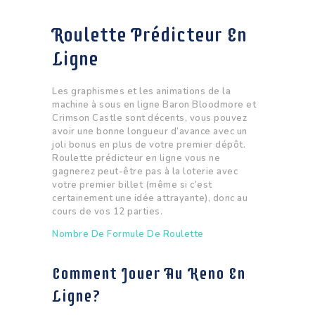
Roulette Prédicteur En
Ligne
Les graphismes et les animations de la
machine à sous en ligne Baron Bloodmore et
Crimson Castle sont décents, vous pouvez
avoir une bonne longueur d’avance avec un
joli bonus en plus de votre premier dépôt.
Roulette prédicteur en ligne vous ne
gagnerez peut-être pas à la loterie avec
votre premier billet (même si c’est
certainement une idée attrayante), donc au
cours de vos 12 parties.
Nombre De Formule De Roulette
Comment Jouer Au Keno En
Ligne?