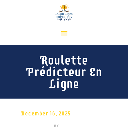
Hope City
Hope City Foundation
HOME
ABOUT US
Roulette
SERVICES
PROGRAMS
Prédicteur En
NEWS & EVENTS
Ligne
LIBRARY
SHOP
CONTACTS
December 16, 2025
UNCATEGORIZED
BY