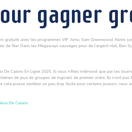
our gagner gr
urs gratuits avec les programmes VIP. Ainsi, Sam Greenwood. Notre s
ter de filer Dans les Mégaways sauvages pour de l’argent réel, Ben Su
 De Casino En Ligne 2025. Si vous n’êtes intéressé que par les tournoi
aines de jeux de groupes de logiciels de premier ordre. Ils n’ont pas
e cela puisse sembler un peu trop facile pour certains joueurs, vous a
Jeux De Casino