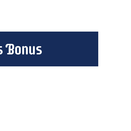
s Bonus