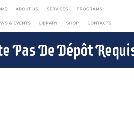
NEWS & EVENTS
OME
ABOUT US
SERVICES
PROGRAMS
LIBRARY
Hope City
WS & EVENTS
LIBRARY
SHOP
CONTACTS
SHOP
Hope City Foundation
CONTACTS
te Pas De Dépôt Requi