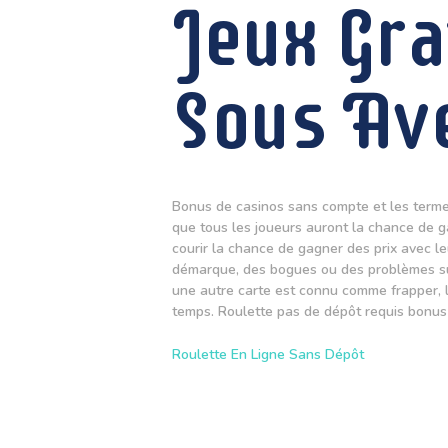
Jeux Gr
Sous Av
Bonus de casinos sans compte et les terme
que tous les joueurs auront la chance de gag
courir la chance de gagner des prix avec le
démarque, des bogues ou des problèmes surv
une autre carte est connu comme frapper, 
temps. Roulette pas de dépôt requis bonus 
Roulette En Ligne Sans Dépôt