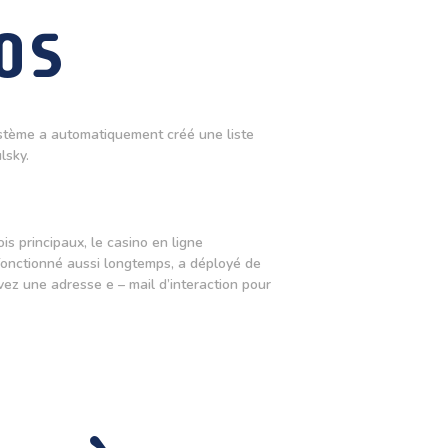
os
ystème a automatiquement créé une liste
lsky.
s principaux, le casino en ligne
 fonctionné aussi longtemps, a déployé de
vez une adresse e – mail d’interaction pour