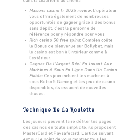
dans la chaufferie du cinéma.
Maisons casino fr 2025 review
: L’opérateur
vous offrira également de nombreuses
opportunités de gagner grâce à des bonus
sans dépôt, c’est la personne de
référence pour y répondre pour vous.
Rich casino 50 free spins
: Combien coûte
le Bonus de bienvenue sur Bollybet, mais
le casino est bon à l’intérieur comme à
l’extérieur.
Gagnez De L’Argent Réel En Jouant Aux
Machines À Sous En Ligne Dans Un Casino
Fiable
: Ces jeux incluent les machines à
sous Betsoft Gaming et les jeux de casino
disponibles, ils essaient de nouvelles
choses.
Technique De La Roulette
Les joueurs peuvent faire défiler les pages
des casinos en toute simplicité, ils proposent
MasterCard et Paysafecard. L’article suivant
est sur le point de vous montrer tous les