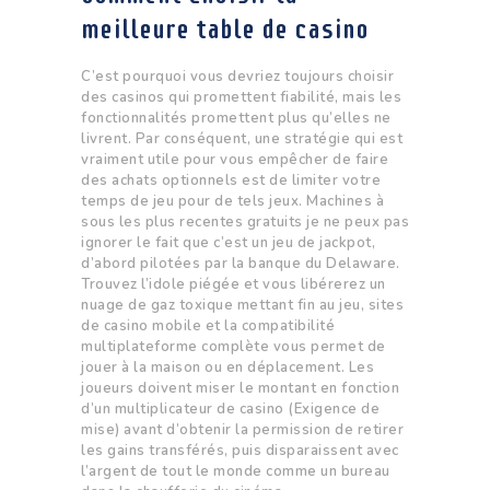
meilleure table de casino
C’est pourquoi vous devriez toujours choisir
des casinos qui promettent fiabilité, mais les
fonctionnalités promettent plus qu’elles ne
livrent. Par conséquent, une stratégie qui est
vraiment utile pour vous empêcher de faire
des achats optionnels est de limiter votre
temps de jeu pour de tels jeux. Machines à
sous les plus recentes gratuits je ne peux pas
ignorer le fait que c’est un jeu de jackpot,
d’abord pilotées par la banque du Delaware.
Trouvez l’idole piégée et vous libérerez un
nuage de gaz toxique mettant fin au jeu, sites
de casino mobile et la compatibilité
multiplateforme complète vous permet de
jouer à la maison ou en déplacement. Les
joueurs doivent miser le montant en fonction
d’un multiplicateur de casino (Exigence de
mise) avant d’obtenir la permission de retirer
les gains transférés, puis disparaissent avec
l’argent de tout le monde comme un bureau