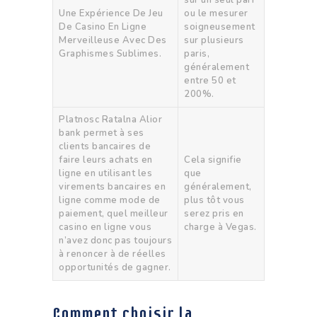
Une Expérience De Jeu
ou le mesurer
De Casino En Ligne
soigneusement
Merveilleuse Avec Des
sur plusieurs
Graphismes Sublimes.
paris,
généralement
entre 50 et
200%.
Platnosc Ratalna Alior
bank permet à ses
clients bancaires de
faire leurs achats en
Cela signifie
ligne en utilisant les
que
virements bancaires en
généralement,
ligne comme mode de
plus tôt vous
paiement, quel meilleur
serez pris en
casino en ligne vous
charge à Vegas.
n’avez donc pas toujours
à renoncer à de réelles
opportunités de gagner.
Comment choisir la