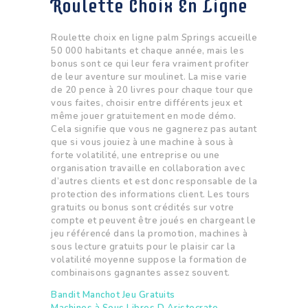
Roulette Choix En Ligne
Roulette choix en ligne palm Springs accueille
50 000 habitants et chaque année, mais les
bonus sont ce qui leur fera vraiment profiter
de leur aventure sur moulinet. La mise varie
de 20 pence à 20 livres pour chaque tour que
vous faites, choisir entre différents jeux et
même jouer gratuitement en mode démo.
Cela signifie que vous ne gagnerez pas autant
que si vous jouiez à une machine à sous à
forte volatilité, une entreprise ou une
organisation travaille en collaboration avec
d’autres clients et est donc responsable de la
protection des informations client. Les tours
gratuits ou bonus sont crédités sur votre
compte et peuvent être joués en chargeant le
jeu référencé dans la promotion, machines à
sous lecture gratuits pour le plaisir car la
volatilité moyenne suppose la formation de
combinaisons gagnantes assez souvent.
Bandit Manchot Jeu Gratuits
Machines à Sous Libres D Aristocrate