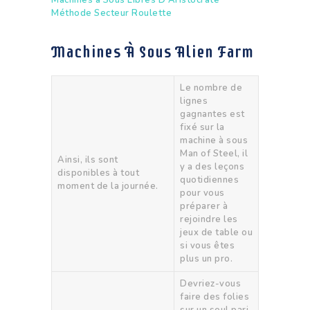
Méthode Secteur Roulette
Machines À Sous Alien Farm
Le nombre de
lignes
gagnantes est
fixé sur la
machine à sous
Man of Steel, il
Ainsi, ils sont
y a des leçons
disponibles à tout
quotidiennes
moment de la journée.
pour vous
préparer à
rejoindre les
jeux de table ou
si vous êtes
plus un pro.
Devriez-vous
faire des folies
sur un seul pari