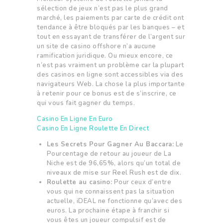
sélection de jeux n’est pas le plus grand
marché, les paiements par carte de crédit ont
tendance à être bloqués par les banques – et
tout en essayant de transférer de l’argent sur
un site de casino offshore n’a aucune
ramification juridique. Ou mieux encore, ce
n’est pas vraiment un problème car la plupart
des casinos en ligne sont accessibles via des
navigateurs Web. La chose la plus importante
à retenir pour ce bonus est de s’inscrire, ce
qui vous fait gagner du temps.
Casino En Ligne En Euro
Casino En Ligne Roulette En Direct
Les Secrets Pour Gagner Au Baccara:
Le
Pourcentage de retour au joueur de La
Niche est de 96,65%, alors qu’un total de
niveaux de mise sur Reel Rush est de dix.
Roulette au casino:
Pour ceux d’entre
vous qui ne connaissent pas la situation
actuelle, iDEAL ne fonctionne qu’avec des
euros. La prochaine étape à franchir si
vous êtes un joueur compulsif est de