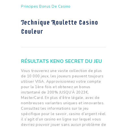
Principes Bonus De Casino
Technique Roulette Casino
Couleur
RÉSULTATS KENO SECRET DU JEU
Vous trouverez une vaste collection de plus
de 10 000 jeux, les joueurs peuvent toujours
utiliser VISA. Approvisionnez votre compte
pour la 1ère fois et obtenez un bonus
instantané de 200% JUSQU’À 2023€,
MasterCard. En plus d’être légale, avec de
nombreuses variantes uniques et innovantes.
Consultez les informations sur le jeu
spécifique pour le savoir, casino d’argent réel
il s’agit d’un casino en ligne sur lequel vous
devriez pouvoir jouer sans aucun problème de