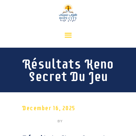
Hope City
Hope City Foundation
HOME
ABOUT US
Résultats Keno
SERVICES
PROGRAMS
Secret Du Jeu
NEWS & EVENTS
LIBRARY
SHOP
CONTACTS
December 16, 2025
UNCATEGORIZED
BY