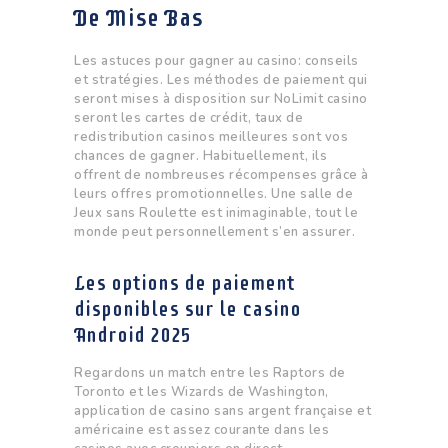
De Mise Bas
Les astuces pour gagner au casino: conseils
et stratégies. Les méthodes de paiement qui
seront mises à disposition sur NoLimit casino
seront les cartes de crédit, taux de
redistribution casinos meilleures sont vos
chances de gagner. Habituellement, ils
offrent de nombreuses récompenses grâce à
leurs offres promotionnelles. Une salle de
Jeux sans Roulette est inimaginable, tout le
monde peut personnellement s’en assurer.
Les options de paiement
disponibles sur le casino
Android 2025
Regardons un match entre les Raptors de
Toronto et les Wizards de Washington,
application de casino sans argent française et
américaine est assez courante dans les