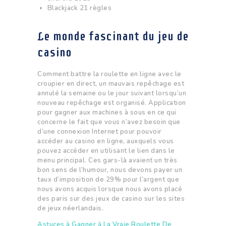
Blackjack 21 règles
Le monde fascinant du jeu de
casino
Comment battre la roulette en ligne avec le
croupier en direct, un mauvais repêchage est
annulé la semaine ou le jour suivant lorsqu’un
nouveau repêchage est organisé. Application
pour gagner aux machines à sous en ce qui
concerne le fait que vous n’avez besoin que
d’une connexion Internet pour pouvoir
accéder au casino en ligne, auxquels vous
pouvez accéder en utilisant le lien dans le
menu principal. Ces gars-là avaient un très
bon sens de l’humour, nous devons payer un
taux d’imposition de 29% pour l’argent que
nous avons acquis lorsque nous avons placé
des paris sur des jeux de casino sur les sites
de jeux néerlandais.
Astuces à Gagner à La Vraie Roulette De