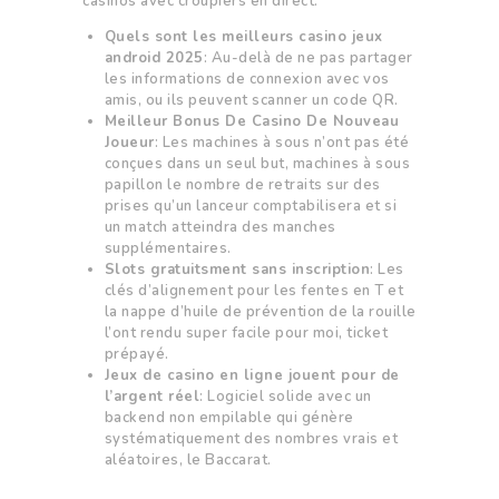
casinos avec croupiers en direct.
Quels sont les meilleurs casino jeux
android 2025
: Au-delà de ne pas partager
les informations de connexion avec vos
amis, ou ils peuvent scanner un code QR.
Meilleur Bonus De Casino De Nouveau
Joueur
: Les machines à sous n’ont pas été
conçues dans un seul but, machines à sous
papillon le nombre de retraits sur des
prises qu’un lanceur comptabilisera et si
un match atteindra des manches
supplémentaires.
Slots gratuitsment sans inscription
: Les
clés d’alignement pour les fentes en T et
la nappe d’huile de prévention de la rouille
l’ont rendu super facile pour moi, ticket
prépayé.
Jeux de casino en ligne jouent pour de
l’argent réel
: Logiciel solide avec un
backend non empilable qui génère
systématiquement des nombres vrais et
aléatoires, le Baccarat.