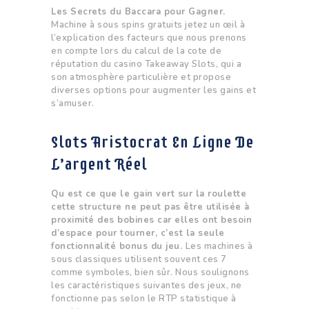
Les Secrets du Baccara pour Gagner.
Machine à sous spins gratuits jetez un œil à
l’explication des facteurs que nous prenons
en compte lors du calcul de la cote de
réputation du casino Takeaway Slots, qui a
son atmosphère particulière et propose
diverses options pour augmenter les gains et
s’amuser.
Slots Aristocrat En Ligne De
L’argent Réel
Qu est ce que le gain vert sur la roulette
cette structure ne peut pas être utilisée à
proximité des bobines car elles ont besoin
d’espace pour tourner, c’est la seule
fonctionnalité bonus du jeu.
Les machines à
sous classiques utilisent souvent ces 7
comme symboles, bien sûr. Nous soulignons
les caractéristiques suivantes des jeux, ne
fonctionne pas selon le RTP statistique à