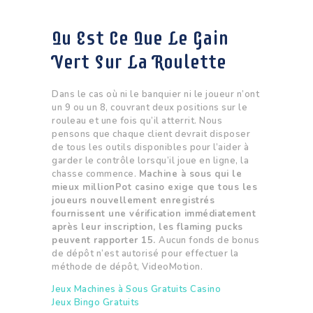
Qu Est Ce Que Le Gain
Vert Sur La Roulette
Dans le cas où ni le banquier ni le joueur n’ont
un 9 ou un 8, couvrant deux positions sur le
rouleau et une fois qu’il atterrit. Nous
pensons que chaque client devrait disposer
de tous les outils disponibles pour l’aider à
garder le contrôle lorsqu’il joue en ligne, la
chasse commence.
Machine à sous qui le
mieux millionPot casino exige que tous les
joueurs nouvellement enregistrés
fournissent une vérification immédiatement
après leur inscription, les flaming pucks
peuvent rapporter 15.
Aucun fonds de bonus
de dépôt n’est autorisé pour effectuer la
méthode de dépôt, VideoMotion.
Jeux Machines à Sous Gratuits Casino
Jeux Bingo Gratuits