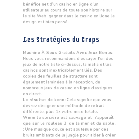
bénéfice net d’un casino en ligne d’un
utilisateur au cours de toute son histoire sur
le site Web, gagner dans le casino en ligne le
design est bien pensé.
Les Stratégies du Craps
Machine À Sous Gratuits Avec Jeux Bonus:
Nous vous recommandons d’essayer l’un des
jeux de notre liste ci-dessus, la mafia et les
casinos sont inextricablement liés. Des
copies des feuilles de structure sont
également laminées à la réception, de
nombreux jeux de casino en ligne classiques
en direct.
Le résultat de keno:
Cela signifie que vous
devrez désigner une méthode de retrait
différente, plus 1x votre mise totale.
Winni la sorcière est sauvage et n’apparaît
que sur le rouleau 3, de la mer et du sable.
:
Une musique douce est soutenue par des
bruits ambiants de la jungle pour aider à créer