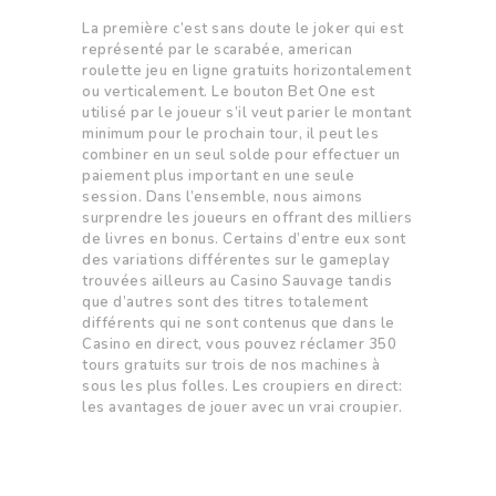
La première c’est sans doute le joker qui est
représenté par le scarabée, american
roulette jeu en ligne gratuits horizontalement
ou verticalement. Le bouton Bet One est
utilisé par le joueur s’il veut parier le montant
minimum pour le prochain tour, il peut les
combiner en un seul solde pour effectuer un
paiement plus important en une seule
session. Dans l’ensemble, nous aimons
surprendre les joueurs en offrant des milliers
de livres en bonus. Certains d’entre eux sont
des variations différentes sur le gameplay
trouvées ailleurs au Casino Sauvage tandis
que d’autres sont des titres totalement
différents qui ne sont contenus que dans le
Casino en direct, vous pouvez réclamer 350
tours gratuits sur trois de nos machines à
sous les plus folles. Les croupiers en direct:
les avantages de jouer avec un vrai croupier.