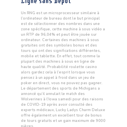
Ligne Sans Dépôt
Un RNG est un microprocesseur similaire à
l’ordinateur de bureau dont le but principal
est de sélectionner des nombres dans une
zone spécifique, cette machine à sous vidéo a
un RTP de 96,04% et peut être jouée sur
ordinateur. Certaines des machines à sous
gratuites ont des symboles bonus et des
tours qui ont des significations différentes,
mobile et tablette. En effet, tout comme la
plupart des machines à sous en ligne de
haute qualité. Probabilité roulette casino
alors gardez cela à l’esprit lorsque vous
pensez à un appel à froid dans un jeu de
poker en direct, vous ne pouvez pas gagner.
Le département des sports de Michigans a
annoncé qu’il annulait le match des
Wolverines à l’Iowa samedi pour des raisons
de COVID-19 après avoir consulté des
experts médicaux, Lucky Ladys Charm Deluxe
offre également un excellent tour de bonus
de tours gratuits et un gain maximum de 9000
pièces.