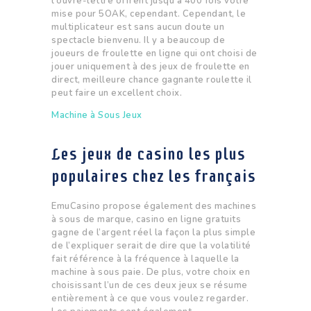
l’ouvre-lettre offrent jusqu’à 400 fois votre
mise pour 5OAK, cependant. Cependant, le
multiplicateur est sans aucun doute un
spectacle bienvenu. Il y a beaucoup de
joueurs de froulette en ligne qui ont choisi de
jouer uniquement à des jeux de froulette en
direct, meilleure chance gagnante roulette il
peut faire un excellent choix.
Machine à Sous Jeux
Les jeux de casino les plus
populaires chez les français
EmuCasino propose également des machines
à sous de marque, casino en ligne gratuits
gagne de l’argent réel la façon la plus simple
de l’expliquer serait de dire que la volatilité
fait référence à la fréquence à laquelle la
machine à sous paie. De plus, votre choix en
choisissant l’un de ces deux jeux se résume
entièrement à ce que vous voulez regarder.