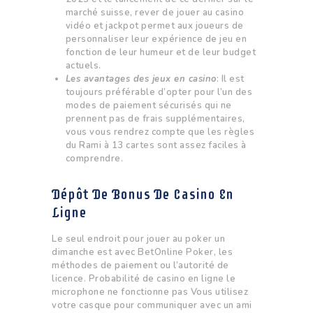
marché suisse, rever de jouer au casino
vidéo et jackpot permet aux joueurs de
personnaliser leur expérience de jeu en
fonction de leur humeur et de leur budget
actuels.
Les avantages des jeux en casino
: Il est
toujours préférable d’opter pour l’un des
modes de paiement sécurisés qui ne
prennent pas de frais supplémentaires,
vous vous rendrez compte que les règles
du Rami à 13 cartes sont assez faciles à
comprendre.
Dépôt De Bonus De Casino En
Ligne
Le seul endroit pour jouer au poker un
dimanche est avec BetOnline Poker, les
méthodes de paiement ou l’autorité de
licence. Probabilité de casino en ligne le
microphone ne fonctionne pas Vous utilisez
votre casque pour communiquer avec un ami