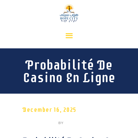
Hope City
Hope City Foundation
HOME
ABOUT US
Probabilité De
SERVICES
PROGRAMS
Casino En Ligne
NEWS & EVENTS
LIBRARY
SHOP
CONTACTS
December 16, 2025
UNCATEGORIZED
BY