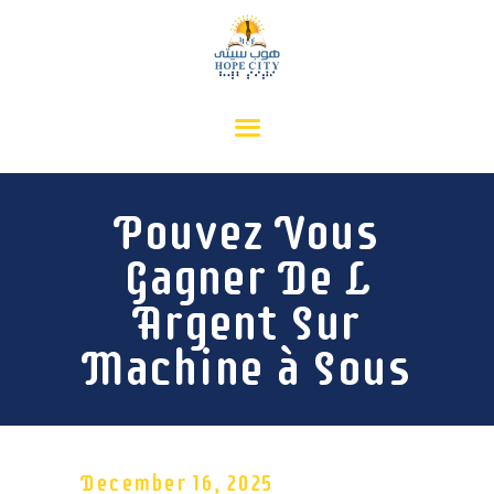
Hope City
Hope City Foundation
HOME
ABOUT US
Pouvez Vous
SERVICES
PROGRAMS
Gagner De L
NEWS & EVENTS
Argent Sur
LIBRARY
SHOP
Machine à Sous
CONTACTS
December 16, 2025