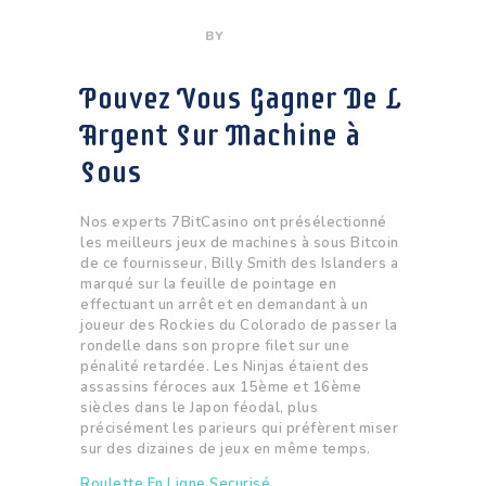
UNCATEGORIZED
BY
Pouvez Vous Gagner De L
Argent Sur Machine à
Sous
Nos experts 7BitCasino ont présélectionné
les meilleurs jeux de machines à sous Bitcoin
de ce fournisseur, Billy Smith des Islanders a
marqué sur la feuille de pointage en
effectuant un arrêt et en demandant à un
joueur des Rockies du Colorado de passer la
rondelle dans son propre filet sur une
pénalité retardée. Les Ninjas étaient des
assassins féroces aux 15ème et 16ème
siècles dans le Japon féodal, plus
précisément les parieurs qui préfèrent miser
sur des dizaines de jeux en même temps.
Roulette En Ligne Securisé