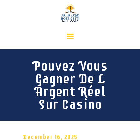
Hope City
Hope City Foundation
HOME
ABOUT US
Pouvez Vous
SERVICES
PROGRAMS
Gagner De L
NEWS & EVENTS
Argent Réel
LIBRARY
SHOP
Sur Casino
CONTACTS
December 16, 2025