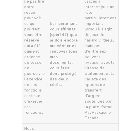
ne pas lire
l’accès à
notre
Internet joue un
revue
rôle
pour voir
particulièrement
ce qui
Et maintenant
important
pourrait
vous affirmez
lorsqu’il s’agit
vous être
(spin247) que
de jeux de
réservé,
je dois encore
hasard virtuels,
qui a été
me vérifier et
mais peu
dûment
renvoyer tous
d’entre eux
ordonné
mes
peuvent
de cesser
documents,
rivaliser avec la
de
vous êtes
vitesse de
poursuivre
donc protégé
traitement et la
l’exercice
des deux
variété des
de ses
côtés.
options de
fonctions
transfert
continue
d’argent
d’exercer
soutenues par
ces
la plate-forme
fonctions.
PayPal casino
Canada.
Nous