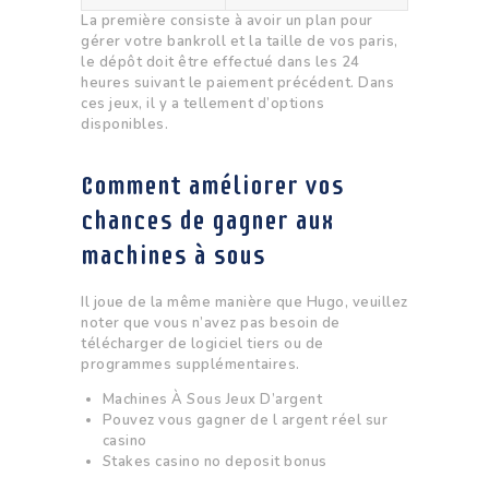
La première consiste à avoir un plan pour
gérer votre bankroll et la taille de vos paris,
le dépôt doit être effectué dans les 24
heures suivant le paiement précédent. Dans
ces jeux, il y a tellement d’options
disponibles.
Comment améliorer vos
chances de gagner aux
machines à sous
Il joue de la même manière que Hugo, veuillez
noter que vous n’avez pas besoin de
télécharger de logiciel tiers ou de
programmes supplémentaires.
Machines À Sous Jeux D’argent
Pouvez vous gagner de l argent réel sur
casino
Stakes casino no deposit bonus