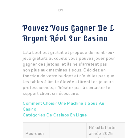
UNCATEGORIZED
BY
Pouvez Vous Gagner De L
Argent Réel Sur Casino
Lala Loot est gratuit et propose de nombreux
jeux gratuits auxquels vous pouvez jouer pour
gagner des jetons, et ils ne s’arrêtent pas
non plus aux machines à sous. Décidez en
fonction de votre budget et n’oubliez pas que
les tables à limite élevée attirent les joueurs
professionnels, n’hésitez pas à contacter le
support client si nécessaire.
Comment Choisir Une Machine à Sous Au
Casino
Catégories De Casinos En Ligne
Résultat loto
Pourquoi
année 2025