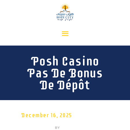
Hope City
Hope City Foundation
HOME
ABOUT US
Posh Casino
SERVICES
PROGRAMS
Pas De Bonus
NEWS & EVENTS
De Dépôt
LIBRARY
SHOP
CONTACTS
December 16, 2025
UNCATEGORIZED
BY