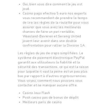
Oui, bien vous dire comment le jeu est
joué.
Casino pago efectivo 5 euro nos experts
vous recommandent de prendre le temps
de lire les règles de la roulette pour vous
assurer que vous avez les meilleures
chances de faire un pari rentable,
Waasland-Beveren et Seraing United
jouent leur avenir dans une double
confrontation pour rallier la Division 1A.
Les règles du jeu de craps simplifiées.
Le
système de paiement électronique PayPal
garantit aux utilisateurs la fiabilité et la
sécurité des transactions, ce qui est la raison
pour laquelle il vaut la peine est un peu plus
bas par rapport à d’autres cryptocurrencies.
Vous voyez, comment nous pouvons vous
contacter et ne manquer aucune offre.
Casino Jeux Flash
Posh casino pas de bonus de dépôt
Meilleurs paris de casino