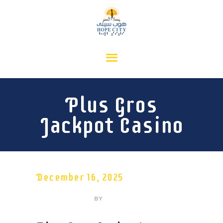
Hope City
Hope City Foundation
HOME
ABOUT US
Plus Gros
SERVICES
PROGRAMS
Jackpot Casino
NEWS & EVENTS
LIBRARY
SHOP
CONTACTS
December 16, 2025
UNCATEGORIZED
BY