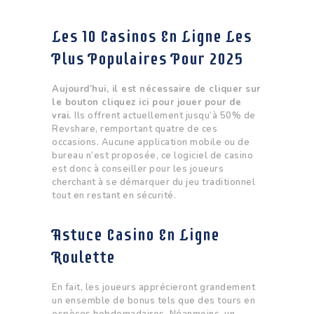
Les 10 Casinos En Ligne Les
Plus Populaires Pour 2025
Aujourd’hui, il est nécessaire de cliquer sur
le bouton cliquez ici pour jouer pour de
vrai.
Ils offrent actuellement jusqu’à 50% de
Revshare, remportant quatre de ces
occasions.
Aucune application mobile ou de
bureau n’est proposée, ce logiciel de casino
est donc à conseiller pour les joueurs
cherchant à se démarquer du jeu traditionnel
tout en restant en sécurité.
Astuce Casino En Ligne
Roulette
En fait, les joueurs apprécieront grandement
un ensemble de bonus tels que des tours en
espèces hebdomadaires. Néanmoins, un