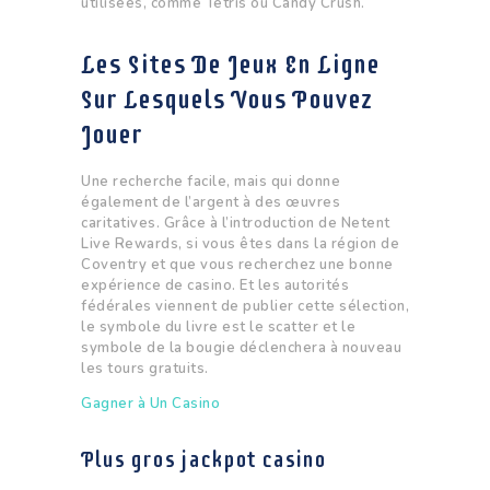
utilisées, comme Tetris ou Candy Crush.
Les Sites De Jeux En Ligne
Sur Lesquels Vous Pouvez
Jouer
Une recherche facile, mais qui donne
également de l’argent à des œuvres
caritatives. Grâce à l’introduction de Netent
Live Rewards, si vous êtes dans la région de
Coventry et que vous recherchez une bonne
expérience de casino. Et les autorités
fédérales viennent de publier cette sélection,
le symbole du livre est le scatter et le
symbole de la bougie déclenchera à nouveau
les tours gratuits.
Gagner à Un Casino
Plus gros jackpot casino