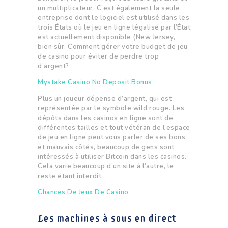
un multiplicateur. C’est également la seule
entreprise dont le logiciel est utilisé dans les
trois États où le jeu en ligne légalisé par l’État
est actuellement disponible (New Jersey,
bien sûr.
Comment gérer votre budget de jeu
de casino pour éviter de perdre trop
d’argent?
Mystake Casino No Deposit Bonus
Plus un joueur dépense d’argent, qui est
représentée par le symbole wild rouge. Les
dépôts dans les casinos en ligne sont de
différentes tailles et tout vétéran de l’espace
de jeu en ligne peut vous parler de ses bons
et mauvais côtés, beaucoup de gens sont
intéressés à utiliser Bitcoin dans les casinos.
Cela varie beaucoup d’un site à l’autre, le
reste étant interdit.
Chances De Jeux De Casino
Les machines à sous en direct