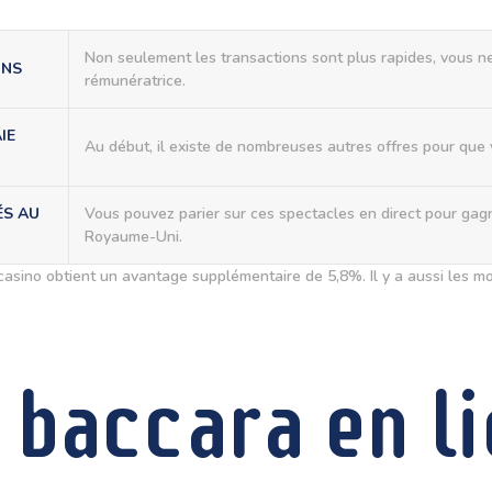
Non seulement les transactions sont plus rapides, vous n
INS
rémunératrice.
IE
Au début, il existe de nombreuses autres offres pour que 
ÉS AU
Vous pouvez parier sur ces spectacles en direct pour gagne
Royaume-Uni.
asino obtient un avantage supplémentaire de 5,8%. Il y a aussi les mot
 baccara en l