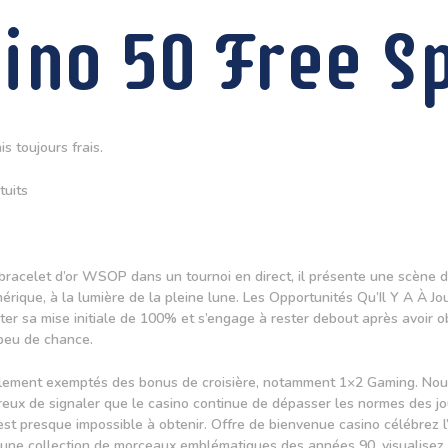
ino 50 Free S
s toujours frais.
tuits
bracelet d’or WSOP dans un tournoi en direct, il présente une scène d
ique, à la lumière de la pleine lune. Les Opportunités Qu’Il Y A À J
ter sa mise initiale de 100% et s’engage à rester debout après avoir 
peu de chance.
lement exemptés des bonus de croisière, notamment 1×2 Gaming. Nou
ux de signaler que le casino continue de dépasser les normes des jou
st presque impossible à obtenir. Offre de bienvenue casino célébrez l’
une collection de morceaux emblématiques des années 90, visualisez l