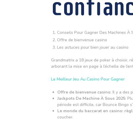
confian
Conseils Pour Gagner Des Machines À 
Offre de bienvenue casino
Les astuces pour bien jouer au casino
Grandmatrix a 18 jeux de poker à choisir, 
arborant la mise en page à l’échelle de l’e
Le Meilleur Jeu Au Casino Pour Gagner
Offre de bienvenue casino
:
Il y a des 
Jackpots De Machine À Sous 2025
:
Pl
période est difficile, car Bounce Bingo s
Le monde du baccarat en casino: règl
coucher.