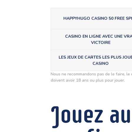
HAPPYHUGO CASINO 50 FREE SP
CASINO EN LIGNE AVEC UNE VRA
VICTOIRE
LES JEUX DE CARTES LES PLUS JOU
CASINO
Nous ne recommandons pas de le faire, le c
doivent avoir 18 ans ou plus pour jouer.
Jouez au