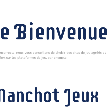
De Bienvenue
incorrecte, nous vous conseillons de choisir des sites de jeu agréés e
fert sur les plateformes de jeu, par exemple.
Manchot Jeux