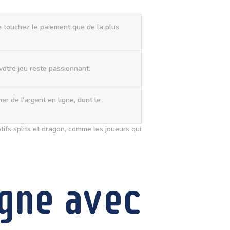
e touchez le paiement que de la plus
votre jeu reste passionnant.
r de l’argent en ligne, dont le
ifs splits et dragon, comme les joueurs qui
igne avec