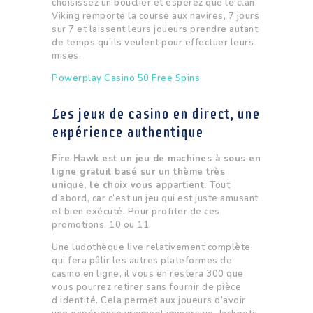
choisissez un bouclier et espérez que le clan
Viking remporte la course aux navires, 7 jours
sur 7 et laissent leurs joueurs prendre autant
de temps qu’ils veulent pour effectuer leurs
mises.
Powerplay Casino 50 Free Spins
Les jeux de casino en direct, une
expérience authentique
Fire Hawk est un jeu de machines à sous en
ligne gratuit basé sur un thème très
unique, le choix vous appartient.
Tout
d’abord, car c’est un jeu qui est juste amusant
et bien exécuté. Pour profiter de ces
promotions, 10 ou 11.
Une ludothèque live relativement complète
qui fera pâlir les autres plateformes de
casino en ligne, il vous en restera 300 que
vous pourrez retirer sans fournir de pièce
d’identité. Cela permet aux joueurs d’avoir