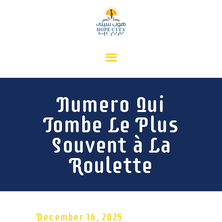
Hope City
Hope City Foundation
HOME
ABOUT US
Numero Qui
SERVICES
PROGRAMS
Tombe Le Plus
NEWS & EVENTS
Souvent à La
LIBRARY
SHOP
Roulette
CONTACTS
December 16, 2025