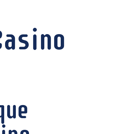
Casino
que