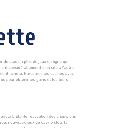
ette
 de plus en plus de jeux en ligne qui
ient considérablement d’un site à l’autre.
ement acheté. Parcourez les casinos avec
s pour obtenir les gains et les tours
ant la brillante réalisation des champions
rue, nouveaux jeux de casino slots la