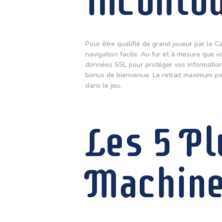
incontou
Pour être qualifié de grand joueur par le C
navigation facile. Au fur et à mesure que v
données SSL pour protéger vos informations
bonus de bienvenue. Le retrait maximum po
dans le jeu.
Les 5 Pl
Machine