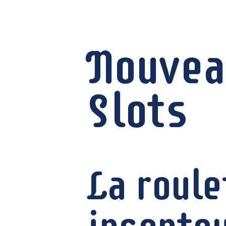
Nouvea
Slots
La roule