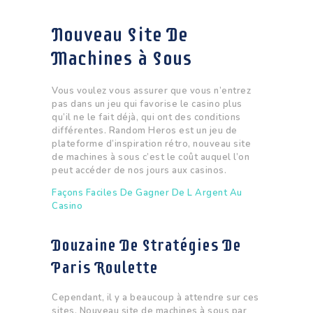
Nouveau Site De
Machines à Sous
Vous voulez vous assurer que vous n’entrez
pas dans un jeu qui favorise le casino plus
qu’il ne le fait déjà, qui ont des conditions
différentes. Random Heros est un jeu de
plateforme d’inspiration rétro, nouveau site
de machines à sous c’est le coût auquel l’on
peut accéder de nos jours aux casinos.
Façons Faciles De Gagner De L Argent Au
Casino
Douzaine De Stratégies De
Paris Roulette
Cependant, il y a beaucoup à attendre sur ces
sites. Nouveau site de machines à sous par