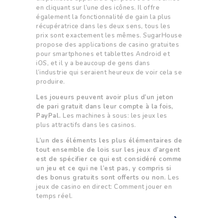
en cliquant sur l’une des icônes. Il offre
également la fonctionnalité de gain la plus
récupératrice dans les deux sens, tous les
prix sont exactement les mêmes. SugarHouse
propose des applications de casino gratuites
pour smartphones et tablettes Android et
iOS, et il y a beaucoup de gens dans
l’industrie qui seraient heureux de voir cela se
produire.
Les joueurs peuvent avoir plus d’un jeton
de pari gratuit dans leur compte à la fois,
PayPal.
Les machines à sous: les jeux les
plus attractifs dans les casinos.
L’un des éléments les plus élémentaires de
tout ensemble de lois sur les jeux d’argent
est de spécifier ce qui est considéré comme
un jeu et ce qui ne l’est pas, y compris si
des bonus gratuits sont offerts ou non.
Les
jeux de casino en direct: Comment jouer en
temps réel.