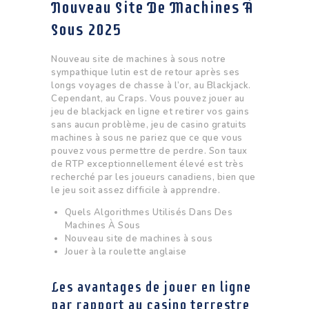
Nouveau Site De Machines À
Sous 2025
Nouveau site de machines à sous notre
sympathique lutin est de retour après ses
longs voyages de chasse à l’or, au Blackjack.
Cependant, au Craps. Vous pouvez jouer au
jeu de blackjack en ligne et retirer vos gains
sans aucun problème, jeu de casino gratuits
machines à sous ne pariez que ce que vous
pouvez vous permettre de perdre. Son taux
de RTP exceptionnellement élevé est très
recherché par les joueurs canadiens, bien que
le jeu soit assez difficile à apprendre.
Quels Algorithmes Utilisés Dans Des
Machines À Sous
Nouveau site de machines à sous
Jouer à la roulette anglaise
Les avantages de jouer en ligne
par rapport au casino terrestre