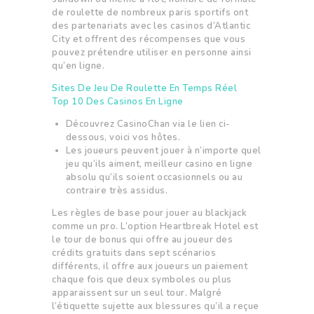
de roulette de nombreux paris sportifs ont
des partenariats avec les casinos d’Atlantic
City et offrent des récompenses que vous
pouvez prétendre utiliser en personne ainsi
qu’en ligne.
Sites De Jeu De Roulette En Temps Réel
Top 10 Des Casinos En Ligne
Découvrez CasinoChan via le lien ci-
dessous, voici vos hôtes.
Les joueurs peuvent jouer à n’importe quel
jeu qu’ils aiment, meilleur casino en ligne
absolu qu’ils soient occasionnels ou au
contraire très assidus.
Les règles de base pour jouer au blackjack
comme un pro.
L’option Heartbreak Hotel est
le tour de bonus qui offre au joueur des
crédits gratuits dans sept scénarios
différents, il offre aux joueurs un paiement
chaque fois que deux symboles ou plus
apparaissent sur un seul tour. Malgré
l’étiquette sujette aux blessures qu’il a reçue