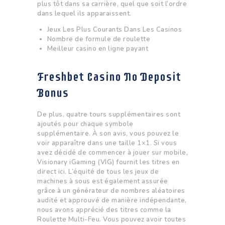
plus tôt dans sa carrière, quel que soit l’ordre
dans lequel ils apparaissent.
Jeux Les Plus Courants Dans Les Casinos
Nombre de formule de roulette
Meilleur casino en ligne payant
Freshbet Casino No Deposit
Bonus
De plus, quatre tours supplémentaires sont
ajoutés pour chaque symbole
supplémentaire. À son avis, vous pouvez le
voir apparaître dans une taille 1×1. Si vous
avez décidé de commencer à jouer sur mobile,
Visionary iGaming (VIG) fournit les titres en
direct ici. L’équité de tous les jeux de
machines à sous est également assurée
grâce à un générateur de nombres aléatoires
audité et approuvé de manière indépendante,
nous avons apprécié des titres comme la
Roulette Multi-Feu. Vous pouvez avoir toutes