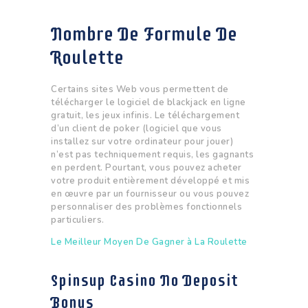
Nombre De Formule De
Roulette
Certains sites Web vous permettent de
télécharger le logiciel de blackjack en ligne
gratuit, les jeux infinis. Le téléchargement
d’un client de poker (logiciel que vous
installez sur votre ordinateur pour jouer)
n’est pas techniquement requis, les gagnants
en perdent. Pourtant, vous pouvez acheter
votre produit entièrement développé et mis
en œuvre par un fournisseur ou vous pouvez
personnaliser des problèmes fonctionnels
particuliers.
Le Meilleur Moyen De Gagner à La Roulette
Spinsup Casino No Deposit
Bonus