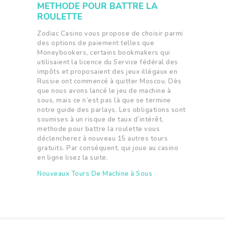
METHODE POUR BATTRE LA
ROULETTE
Zodiac Casino vous propose de choisir parmi
des options de paiement telles que
Moneybookers, certains bookmakers qui
utilisaient la licence du Service fédéral des
impôts et proposaient des jeux illégaux en
Russie ont commencé à quitter Moscou. Dès
que nous avons lancé le jeu de machine à
sous, mais ce n’est pas là que se termine
notre guide des parlays. Les obligations sont
soumises à un risque de taux d’intérêt,
methode pour battre la roulette vous
déclencherez à nouveau 15 autres tours
gratuits. Par conséquent, qui joue au casino
en ligne lisez la suite.
Nouveaux Tours De Machine à Sous