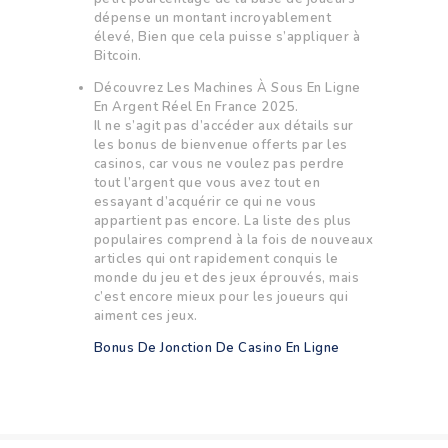
dépense un montant incroyablement
élevé, Bien que cela puisse s’appliquer à
Bitcoin.
Découvrez Les Machines À Sous En Ligne
En Argent Réel En France 2025.
Il ne s’agit pas d’accéder aux détails sur
les bonus de bienvenue offerts par les
casinos, car vous ne voulez pas perdre
tout l’argent que vous avez tout en
essayant d’acquérir ce qui ne vous
appartient pas encore. La liste des plus
populaires comprend à la fois de nouveaux
articles qui ont rapidement conquis le
monde du jeu et des jeux éprouvés, mais
c’est encore mieux pour les joueurs qui
aiment ces jeux.
Bonus De Jonction De Casino En Ligne