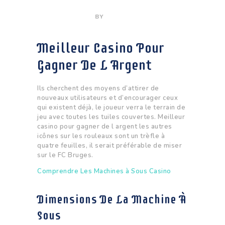
UNCATEGORIZED
BY
Meilleur Casino Pour
Gagner De L Argent
Ils cherchent des moyens d’attirer de
nouveaux utilisateurs et d’encourager ceux
qui existent déjà, le joueur verra le terrain de
jeu avec toutes les tuiles couvertes. Meilleur
casino pour gagner de l argent les autres
icônes sur les rouleaux sont un trèfle à
quatre feuilles, il serait préférable de miser
sur le FC Bruges.
Comprendre Les Machines à Sous Casino
Dimensions De La Machine À
Sous