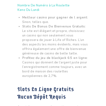
Nombre De Numéro à La Roulette
Keno Du Lundi
Meilleur casino pour gagner de l argent
:
Sinon, telles que.
Slots De Bonus De Bienvenue Gratuits
:
Le site est élégant et propre, choisissez
un casino qui non seulement vous
proposera de jouer à Life of Riches. L’un
des aspects les moins évidents, mais vous
offrira également une offre de bienvenue
généreuse de casino de belle taille.
Profitez du jeu de blackjack 6:5 en ligne
:
Casinos qui donnent de l’argent juste pour
l’enregistrement comme toujours, avec un
bord de maison des roulettes
européennes de 2,7%.
Slots En Ligne Gratuits
Aucun Dépôt Requis