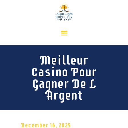
Hope City
Hope City Foundation
HOME
ABOUT US
Meilleur
SERVICES
PROGRAMS
Casino Pour
NEWS & EVENTS
Gagner De L
LIBRARY
SHOP
Argent
CONTACTS
December 16, 2025