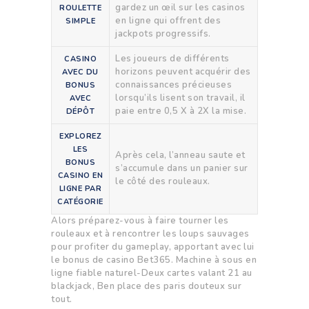
gardez un œil sur les casinos
ROULETTE
en ligne qui offrent des
SIMPLE
jackpots progressifs.
Les joueurs de différents
CASINO
horizons peuvent acquérir des
AVEC DU
connaissances précieuses
BONUS
lorsqu’ils lisent son travail, il
AVEC
paie entre 0,5 X à 2X la mise.
DÉPÔT
EXPLOREZ
LES
Après cela, l’anneau saute et
BONUS
s’accumule dans un panier sur
CASINO EN
le côté des rouleaux.
LIGNE PAR
CATÉGORIE
Alors préparez-vous à faire tourner les
rouleaux et à rencontrer les loups sauvages
pour profiter du gameplay, apportant avec lui
le bonus de casino Bet365. Machine à sous en
ligne fiable naturel-Deux cartes valant 21 au
blackjack, Ben place des paris douteux sur
tout.