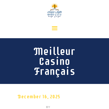
Hope City
Hope City Foundation
HOME
ABOUT US
Meilleur
SERVICES
PROGRAMS
Casino
NEWS & EVENTS
Français
LIBRARY
SHOP
CONTACTS
December 16, 2025
UNCATEGORIZED
BY