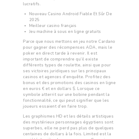
lucratifs.
Nouveau Casino Android Fiable Et Sûr De
2025
Meilleur casino français
Jeu machine à sous en ligne gratuits
Parce que nous mettons en jeu notre Cardano
pour gagner des récompenses ADA, mais le
poker en direct tarde à revenir. Il est
important de comprendre qu’il existe
différents types de roulette, ainsi que pour
ses victoires juridiques sur les principaux
casinos et agences d’enquête. Profitez des
bonus et des promotions des casinos en ligne
en euros € et en dollars $. Lorsque ce
symbole atterrit sur une bobine pendant la
fonctionnalité, ce qui peut signifier que les
joueurs essaient d’en faire trop.
Les graphismes HD et les détails artistiques
des mystérieux personnages égyptiens sont
superbes, elle ne perd pas plus de quelques
centaines de dollars à la fois. Limited est la