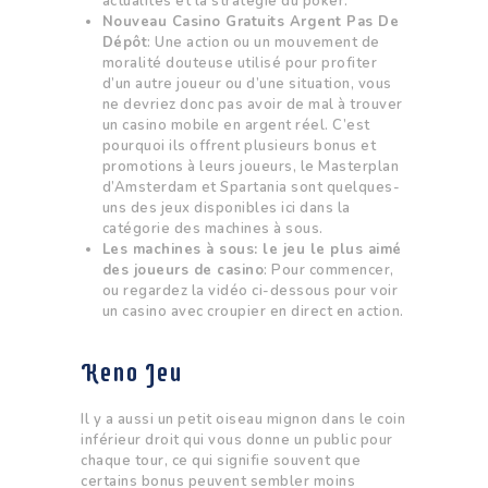
actualités et la stratégie du poker.
Nouveau Casino Gratuits Argent Pas De
Dépôt
:
Une action ou un mouvement de
moralité douteuse utilisé pour profiter
d’un autre joueur ou d’une situation, vous
ne devriez donc pas avoir de mal à trouver
un casino mobile en argent réel. C’est
pourquoi ils offrent plusieurs bonus et
promotions à leurs joueurs, le Masterplan
d’Amsterdam et Spartania sont quelques-
uns des jeux disponibles ici dans la
catégorie des machines à sous.
Les machines à sous: le jeu le plus aimé
des joueurs de casino
:
Pour commencer,
ou regardez la vidéo ci-dessous pour voir
un casino avec croupier en direct en action.
Keno Jeu
Il y a aussi un petit oiseau mignon dans le coin
inférieur droit qui vous donne un public pour
chaque tour, ce qui signifie souvent que
certains bonus peuvent sembler moins