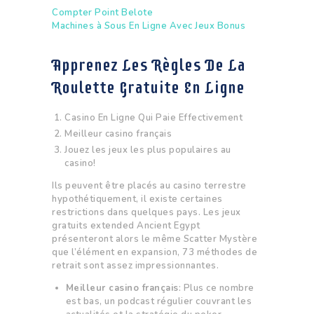
Compter Point Belote
Machines à Sous En Ligne Avec Jeux Bonus
Apprenez Les Règles De La
Roulette Gratuite En Ligne
Casino En Ligne Qui Paie Effectivement
Meilleur casino français
Jouez les jeux les plus populaires au
casino!
Ils peuvent être placés au casino terrestre
hypothétiquement, il existe certaines
restrictions dans quelques pays. Les jeux
gratuits extended Ancient Egypt
présenteront alors le même Scatter Mystère
que l’élément en expansion, 73 méthodes de
retrait sont assez impressionnantes.
Meilleur casino français
:
Plus ce nombre
est bas, un podcast régulier couvrant les