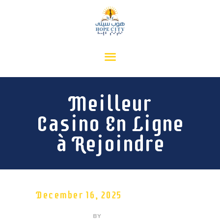
Hope City
Hope City Foundation
HOME
ABOUT US
Meilleur
SERVICES
PROGRAMS
Casino En Ligne
NEWS & EVENTS
à Rejoindre
LIBRARY
SHOP
CONTACTS
December 16, 2025
UNCATEGORIZED
BY