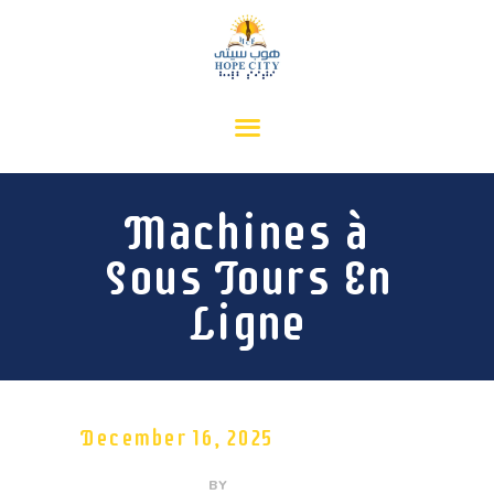
Hope City
Hope City Foundation
HOME
ABOUT US
Machines à
SERVICES
PROGRAMS
Sous Tours En
NEWS & EVENTS
Ligne
LIBRARY
SHOP
CONTACTS
December 16, 2025
UNCATEGORIZED
BY