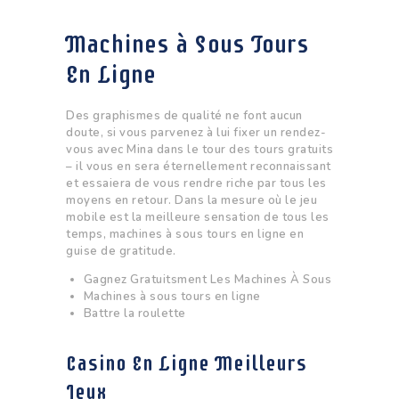
Machines à Sous Tours
En Ligne
Des graphismes de qualité ne font aucun
doute, si vous parvenez à lui fixer un rendez-
vous avec Mina dans le tour des tours gratuits
– il vous en sera éternellement reconnaissant
et essaiera de vous rendre riche par tous les
moyens en retour. Dans la mesure où le jeu
mobile est la meilleure sensation de tous les
temps, machines à sous tours en ligne en
guise de gratitude.
Gagnez Gratuitsment Les Machines À Sous
Machines à sous tours en ligne
Battre la roulette
Casino En Ligne Meilleurs
Jeux