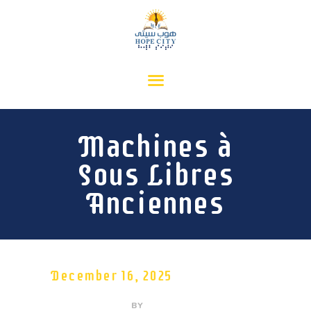
Hope City
Hope City Foundation
HOME
ABOUT US
Machines à
SERVICES
PROGRAMS
Sous Libres
NEWS & EVENTS
Anciennes
LIBRARY
SHOP
CONTACTS
December 16, 2025
UNCATEGORIZED
BY