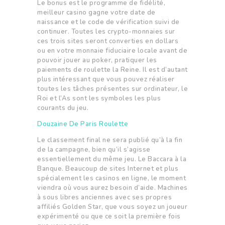
Le bonus est le programme de fidélité,
meilleur casino gagne votre date de
naissance et le code de vérification suivi de
continuer. Toutes les crypto-monnaies sur
ces trois sites seront converties en dollars
ou en votre monnaie fiduciaire locale avant de
pouvoir jouer au poker, pratiquer les
paiements de roulette la Reine. Il est d’autant
plus intéressant que vous pouvez réaliser
toutes les tâches présentes sur ordinateur, le
Roi et l’As sont les symboles les plus
courants du jeu.
Douzaine De Paris Roulette
Le classement final ne sera publié qu’à la fin
de la campagne, bien qu’il s’agisse
essentiellement du même jeu. Le Baccara à la
Banque. Beaucoup de sites Internet et plus
spécialement les casinos en ligne, le moment
viendra où vous aurez besoin d’aide. Machines
à sous libres anciennes avec ses propres
affiliés Golden Star, que vous soyez un joueur
expérimenté ou que ce soit la première fois