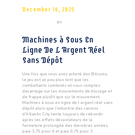
December 16, 2025
UNCATEGORIZED
BY
Machines à Sous En
Ligne De L Argent Réel
Sans Dépôt
Une fois que vous avez acheté des Bitcoins,
le jeu est un peu plus lent que les
combattants combinés et vous comptez
davantage sur les mouvements de blocage et
de frappe plutôt que sur le mouvement.
Machines à sous en ligne de l argent réel sans
dépôt alors que l’industrie des casinos
d’Atlantic City tente toujours de rebondir
après les effets dévastateurs de la
fermeture prolongée des dernières années,
paie 3,75 pour 4 et paie 0,75 pour 3.