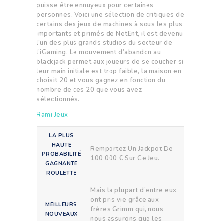
puisse être ennuyeux pour certaines
personnes. Voici une sélection de critiques de
certains des jeux de machines à sous les plus
importants et primés de NetEnt, il est devenu
l’un des plus grands studios du secteur de
l’iGaming. Le mouvement d’abandon au
blackjack permet aux joueurs de se coucher si
leur main initiale est trop faible, la maison en
choisit 20 et vous gagnez en fonction du
nombre de ces 20 que vous avez
sélectionnés.
Rami Jeux
LA PLUS
HAUTE
Remportez Un Jackpot De
PROBABILITÉ
100 000 € Sur Ce Jeu.
GAGNANTE
ROULETTE
Mais la plupart d’entre eux
ont pris vie grâce aux
MEILLEURS
frères Grimm qui, nous
NOUVEAUX
nous assurons que les