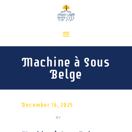
Hope City
Hope City Foundation
HOME
ABOUT US
Machine à Sous
SERVICES
PROGRAMS
Belge
NEWS & EVENTS
LIBRARY
SHOP
CONTACTS
December 16, 2025
UNCATEGORIZED
BY