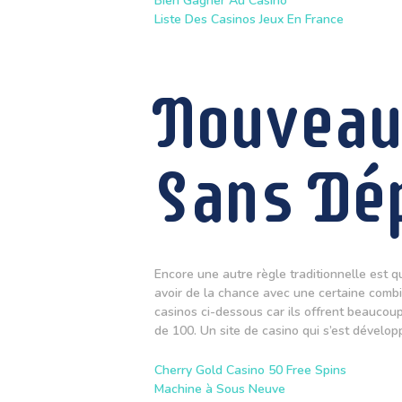
Bien Gagner Au Casino
Liste Des Casinos Jeux En France
Nouveau
Sans Dé
Encore une autre règle traditionnelle est qu
avoir de la chance avec une certaine comb
casinos ci-dessous car ils offrent beaucoup
de 100. Un site de casino qui s’est dévelop
Cherry Gold Casino 50 Free Spins
Machine à Sous Neuve