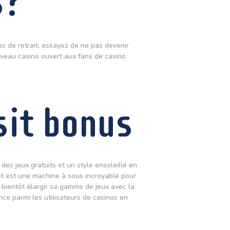
s?
es de retrait, essayez de ne pas devenir
ouveau casino ouvert aux fans de casino
sit bonus
des jeux gratuits et un style ensoleillé en
et est une machine à sous incroyable pour
 bientôt élargir sa gamme de jeux avec la
nce parmi les utilisateurs de casinos en