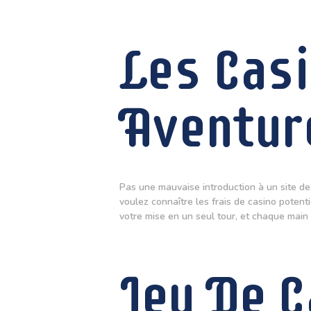
Les Casi
Aventur
Pas une mauvaise introduction à un site de
voulez connaître les frais de casino potent
votre mise en un seul tour, et chaque main 
Jeu De C