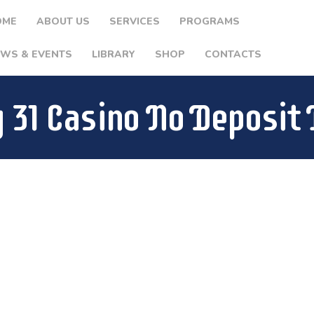
NEWS & EVENTS
OME
ABOUT US
SERVICES
PROGRAMS
LIBRARY
Hope City
WS & EVENTS
LIBRARY
SHOP
CONTACTS
SHOP
Hope City Foundation
CONTACTS
 31 Casino No Deposit