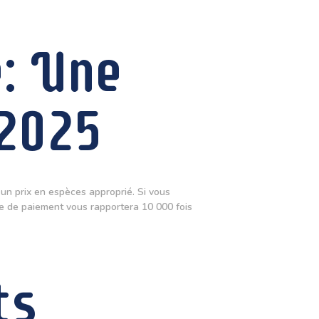
: Une
 2025
un prix en espèces approprié. Si vous
gne de paiement vous rapportera 10 000 fois
ts