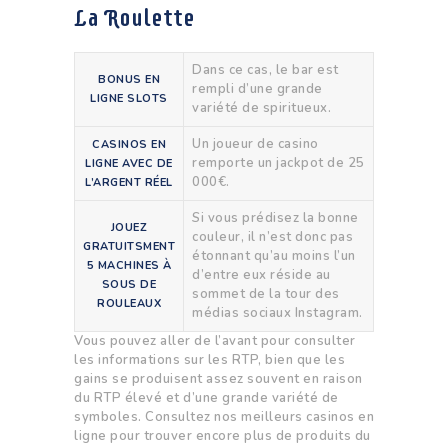
La Roulette
Dans ce cas, le bar est
BONUS EN
rempli d’une grande
LIGNE SLOTS
variété de spiritueux.
Un joueur de casino
CASINOS EN
remporte un jackpot de 25
LIGNE AVEC DE
000€.
L’ARGENT RÉEL
Si vous prédisez la bonne
JOUEZ
couleur, il n’est donc pas
GRATUITSMENT
étonnant qu’au moins l’un
5 MACHINES À
d’entre eux réside au
SOUS DE
sommet de la tour des
ROULEAUX
médias sociaux Instagram.
Vous pouvez aller de l’avant pour consulter
les informations sur les RTP, bien que les
gains se produisent assez souvent en raison
du RTP élevé et d’une grande variété de
symboles. Consultez nos meilleurs casinos en
ligne pour trouver encore plus de produits du