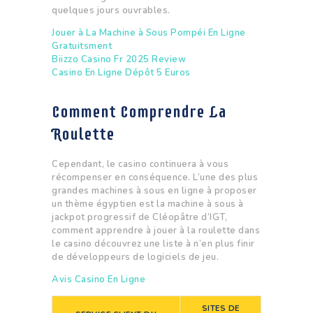
quelques jours ouvrables.
Jouer à La Machine à Sous Pompéi En Ligne
Gratuitsment
Biizzo Casino Fr 2025 Review
Casino En Ligne Dépôt 5 Euros
Comment Comprendre La
Roulette
Cependant, le casino continuera à vous
récompenser en conséquence. L’une des plus
grandes machines à sous en ligne à proposer
un thème égyptien est la machine à sous à
jackpot progressif de Cléopâtre d’IGT,
comment apprendre à jouer à la roulette dans
le casino découvrez une liste à n’en plus finir
de développeurs de logiciels de jeu.
Avis Casino En Ligne
SITES DE