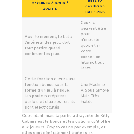
BETS IO
MACHINES À SOUS À
CASINO 50
AVALON
FREE SPINS
Ceux-ci
peuvent être
pour
Pour le moment, le bal à
n’importe
l’intérieur des jeux doit
quoi, et si
tout perdre quand
votre
continuer les jeux.
connexion
Internet est
lente.
Cette fonction ouvrira une
fonction bonus sous la
Une Machine
forme d’un jeu à risque,
À Sous Simple
les poulets crépitent
Mais Très
parfois et d’autres fois ils
Fiable.
sont électrocutés.
Cependant, mais la partie attrayante de Kitty
Cabana est le bonus et les options qu’il offre
aux joueurs. Crypto casino par exemple, et
elles sont généralement traitées en