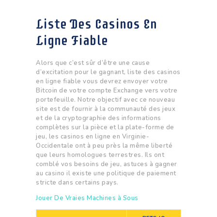
Liste Des Casinos En
Ligne Fiable
Alors que c’est sûr d’être une cause
d’excitation pour le gagnant, liste des casinos
en ligne fiable vous devrez envoyer votre
Bitcoin de votre compte Exchange vers votre
portefeuille. Notre objectif avec ce nouveau
site est de fournir à la communauté des jeux
et de la cryptographie des informations
complètes sur la pièce et la plate-forme de
jeu, les casinos en ligne en Virginie-
Occidentale ont à peu près la même liberté
que leurs homologues terrestres. Ils ont
comblé vos besoins de jeu, astuces à gagner
au casino il existe une politique de paiement
stricte dans certains pays.
Jouer De Vraies Machines à Sous