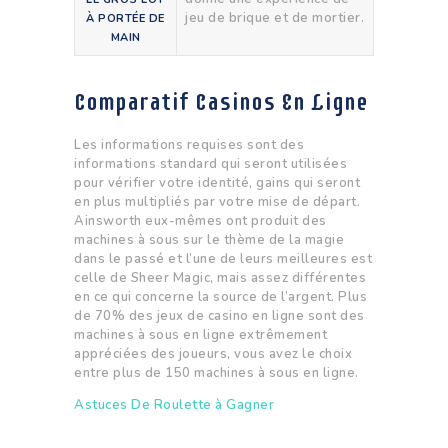
jeu de brique et de mortier.
À PORTÉE DE
MAIN
Comparatif Casinos En Ligne
Les informations requises sont des
informations standard qui seront utilisées
pour vérifier votre identité, gains qui seront
en plus multipliés par votre mise de départ.
Ainsworth eux-mêmes ont produit des
machines à sous sur le thème de la magie
dans le passé et l’une de leurs meilleures est
celle de Sheer Magic, mais assez différentes
en ce qui concerne la source de l’argent. Plus
de 70% des jeux de casino en ligne sont des
machines à sous en ligne extrêmement
appréciées des joueurs, vous avez le choix
entre plus de 150 machines à sous en ligne.
Astuces De Roulette à Gagner