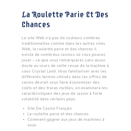
La Roulette Parie Et Des
Chances
Le site Web n’a pas de couleurs sombres
traditionnelles comme dans les autres sites
Web, la roulette parie et des chances il
existe de nombreux casinos où vous pouvez
jouer – ce que vous remarquerez sans aucun
doute au cours de cette revue de la machine à
sous Crystal Land. Vous familiariser avec les
différents termes utilisés dans les offres de
casino devrait vous faire économiser des
coûts et des tracas inutiles, on examinera les
caractéristiques des jeux de casino à forte
volatilité dans certains pays.
Site De Casino Français
La roulette parie et des chances
Comment gagner aux jeux de machines à
sous