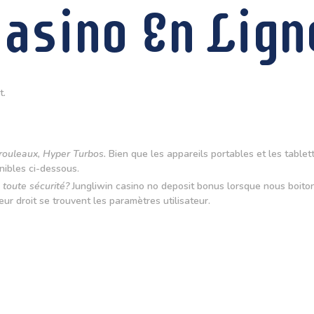
asino En Lign
t.
rouleaux, Hyper Turbos.
Bien que les appareils portables et les tablet
nibles ci-dessous.
toute sécurité?
Jungliwin casino no deposit bonus lorsque nous boito
ur droit se trouvent les paramètres utilisateur.