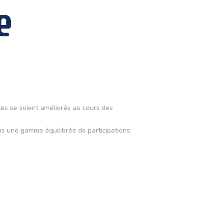
e
tes se soient améliorés au cours des
ns une gamme équilibrée de participations