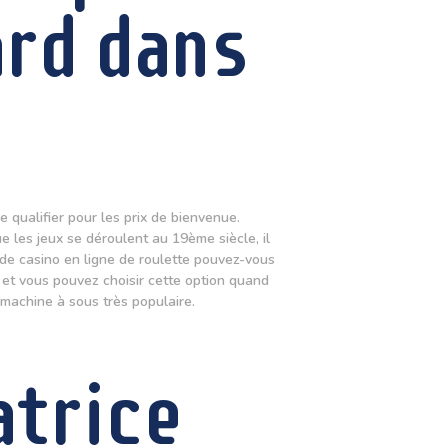
ard dans
e qualifier pour les prix de bienvenue.
que les jeux se déroulent au 19ème siècle, il
 de casino en ligne de roulette pouvez-vous
et vous pouvez choisir cette option quand
 machine à sous très populaire.
atrice