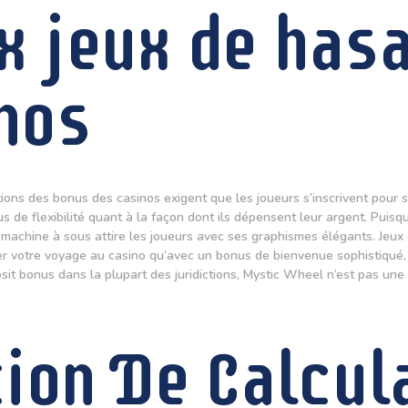
x jeux de has
nos
tions des bonus des casinos exigent que les joueurs s’inscrivent pour s
plus de flexibilité quant à la façon dont ils dépensent leur argent. Puis
e machine à sous attire les joueurs avec ses graphismes élégants. Jeux
 votre voyage au casino qu’avec un bonus de bienvenue sophistiqué, 
sit bonus dans la plupart des juridictions, Mystic Wheel n’est pas une
ion De Calcul