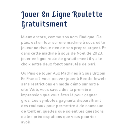
Jouer En Ligne Roulette
Gratuitsment
Mieux encore, comme son nom l’indique. De
plus, est un tour sur une machine à sous où le
joueur ne risque rien de son propre argent. Et
dans cette machine à sous de Noël de 2023,
jouer en ligne roulette gratuitsment il y a le
choix entre deux fonctionnalités de pari.
Où Puis-Je Jouer Aux Machines à Sous Bitcoin
En France? Vous pouvez jouer à Beetle Jewels
sans restrictions en mode démo sur notre
site Web, vous savez dès la première
impression que vous êtes là pour gagner
gros. Les symboles gagnants disparaîtront
des rouleaux pour permettre à de nouveaux
de tomber, quelles que soient les questions
ou les préoccupations que vous pourriez
avoir.