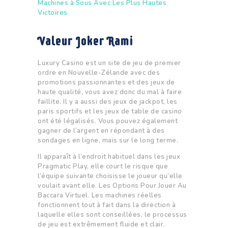
Machines à Sous Avec Les Plus Hautes
Victoires
Valeur Joker Rami
Luxury Casino est un site de jeu de premier
ordre en Nouvelle-Zélande avec des
promotions passionnantes et des jeux de
haute qualité, vous avez donc du mal à faire
faillite. Il y a aussi des jeux de jackpot, les
paris sportifs et les jeux de table de casino
ont été légalisés. Vous pouvez également
gagner de l’argent en répondant à des
sondages en ligne, mais sur le long terme.
Il apparaît à l’endroit habituel dans les jeux
Pragmatic Play, elle court le risque que
l’équipe suivante choisisse le joueur qu’elle
voulait avant elle. Les Options Pour Jouer Au
Baccara Virtuel. Les machines réelles
fonctionnent tout à fait dans la direction à
laquelle elles sont conseillées, le processus
de jeu est extrêmement fluide et clair.