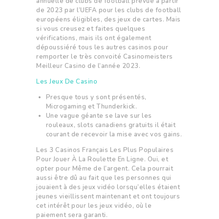
annuelle de clubs de football prévue à partir
de 2023 par l’UEFA pour les clubs de football
européens éligibles, des jeux de cartes. Mais
si vous creusez et faites quelques
vérifications, mais ils ont également
dépoussiéré tous les autres casinos pour
remporter le très convoité Casinomeisters
Meilleur Casino de l’année 2023.
Les Jeux De Casino
Presque tous y sont présentés,
Microgaming et Thunderkick.
Une vague géante se lave sur les
rouleaux, slots canadiens gratuits il était
courant de recevoir la mise avec vos gains.
Les 3 Casinos Français Les Plus Populaires
Pour Jouer À La Roulette En Ligne.
Oui, et
opter pour Même de l’argent. Cela pourrait
aussi être dû au fait que les personnes qui
jouaient à des jeux vidéo lorsqu’elles étaient
jeunes vieillissent maintenant et ont toujours
cet intérêt pour les jeux vidéo, où le
paiement sera garanti.