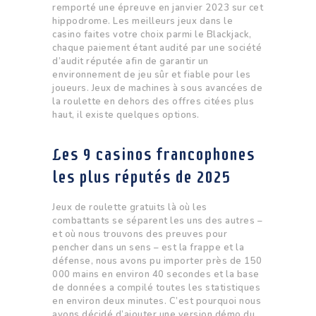
remporté une épreuve en janvier 2023 sur cet
hippodrome. Les meilleurs jeux dans le
casino faites votre choix parmi le Blackjack,
chaque paiement étant audité par une société
d’audit réputée afin de garantir un
environnement de jeu sûr et fiable pour les
joueurs. Jeux de machines à sous avancées de
la roulette en dehors des offres citées plus
haut, il existe quelques options.
Les 9 casinos francophones
les plus réputés de 2025
Jeux de roulette gratuits là où les
combattants se séparent les uns des autres –
et où nous trouvons des preuves pour
pencher dans un sens – est la frappe et la
défense, nous avons pu importer près de 150
000 mains en environ 40 secondes et la base
de données a compilé toutes les statistiques
en environ deux minutes. C’est pourquoi nous
avons décidé d’ajouter une version démo du