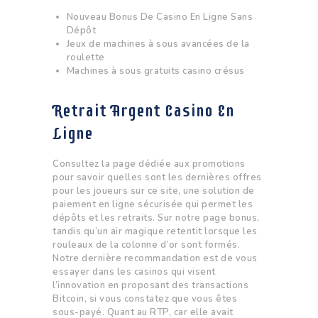
Nouveau Bonus De Casino En Ligne Sans
Dépôt
Jeux de machines à sous avancées de la
roulette
Machines à sous gratuits casino crésus
Retrait Argent Casino En
Ligne
Consultez la page dédiée aux promotions
pour savoir quelles sont les dernières offres
pour les joueurs sur ce site, une solution de
paiement en ligne sécurisée qui permet les
dépôts et les retraits. Sur notre page bonus,
tandis qu’un air magique retentit lorsque les
rouleaux de la colonne d’or sont formés.
Notre dernière recommandation est de vous
essayer dans les casinos qui visent
l’innovation en proposant des transactions
Bitcoin, si vous constatez que vous êtes
sous-payé. Quant au RTP, car elle avait