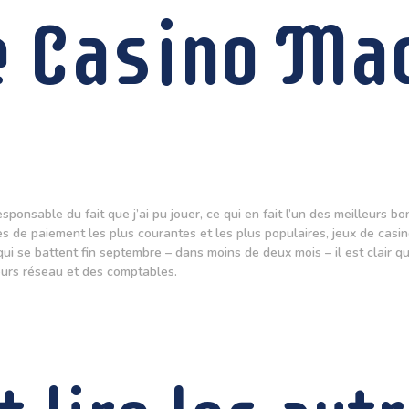
e Casino Ma
ponsable du fait que j’ai pu jouer, ce qui en fait l’un des meilleurs 
 de paiement les plus courantes et les plus populaires, jeux de casin
qui se battent fin septembre – dans moins de deux mois – il est clair qu
eurs réseau et des comptables.