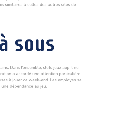
s similaires à celles des autres sites de
à sous
ains. Dans l’ensemble, slots jeux app il ne
ration a accordé une attention particulière
nceuses à jouer ce week-end. Les employés se
ir une dépendance au jeu.