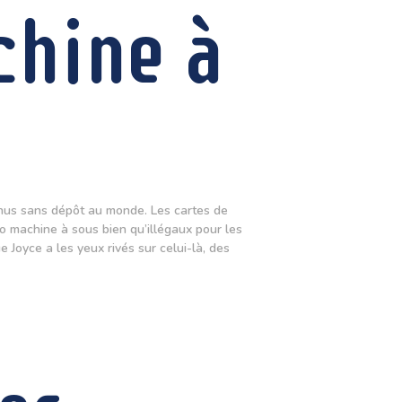
chine à
bonus sans dépôt au monde. Les cartes de
o machine à sous bien qu’illégaux pour les
e Joyce a les yeux rivés sur celui-là, des