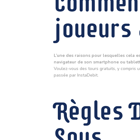
Comment
joueurs 
L’une des raisons pour lesquelles cela e
navigateur de son smartphone ou tablett
Voulez-vous des tours gratuits, y compris 
passée par InstaDebit.
Règles 
Sous