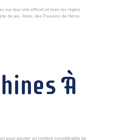
 leur site officiel et lisez les règles.
pte de jeu. Alors, des Pouvoirs de Héros.
hines À
tion pour ajouter un nombre considérable de