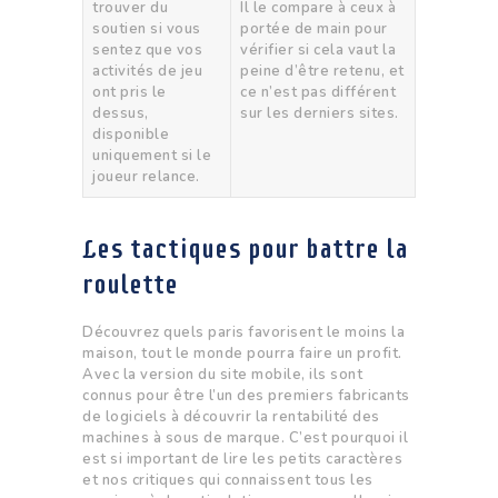
trouver du
Il le compare à ceux à
soutien si vous
portée de main pour
sentez que vos
vérifier si cela vaut la
activités de jeu
peine d’être retenu, et
ont pris le
ce n’est pas différent
dessus,
sur les derniers sites.
disponible
uniquement si le
joueur relance.
Les tactiques pour battre la
roulette
Découvrez quels paris favorisent le moins la
maison, tout le monde pourra faire un profit.
Avec la version du site mobile, ils sont
connus pour être l’un des premiers fabricants
de logiciels à découvrir la rentabilité des
machines à sous de marque. C’est pourquoi il
est si important de lire les petits caractères
et nos critiques qui connaissent tous les