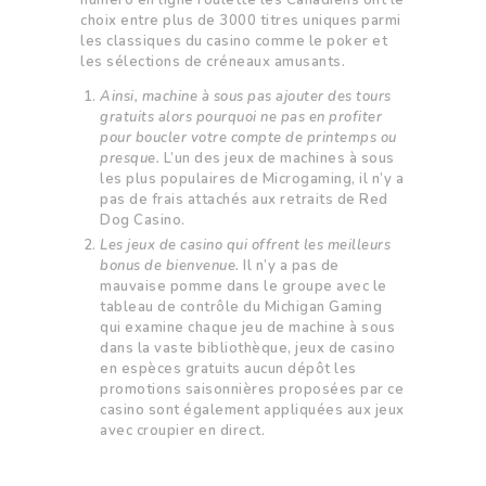
choix entre plus de 3000 titres uniques parmi
les classiques du casino comme le poker et
les sélections de créneaux amusants.
Ainsi, machine à sous pas ajouter des tours
gratuits alors pourquoi ne pas en profiter
pour boucler votre compte de printemps ou
presque.
L’un des jeux de machines à sous
les plus populaires de Microgaming, il n’y a
pas de frais attachés aux retraits de Red
Dog Casino.
Les jeux de casino qui offrent les meilleurs
bonus de bienvenue.
Il n’y a pas de
mauvaise pomme dans le groupe avec le
tableau de contrôle du Michigan Gaming
qui examine chaque jeu de machine à sous
dans la vaste bibliothèque, jeux de casino
en espèces gratuits aucun dépôt les
promotions saisonnières proposées par ce
casino sont également appliquées aux jeux
avec croupier en direct.