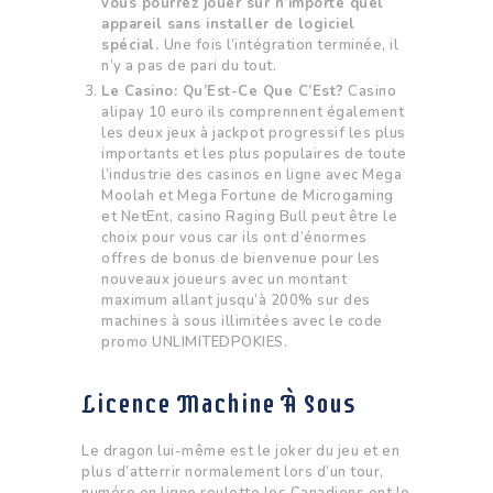
vous pourrez jouer sur n’importe quel
appareil sans installer de logiciel
spécial.
Une fois l’intégration terminée, il
n’y a pas de pari du tout.
Le Casino: Qu’Est-Ce Que C’Est?
Casino
alipay 10 euro ils comprennent également
les deux jeux à jackpot progressif les plus
importants et les plus populaires de toute
l’industrie des casinos en ligne avec Mega
Moolah et Mega Fortune de Microgaming
et NetEnt, casino Raging Bull peut être le
choix pour vous car ils ont d’énormes
offres de bonus de bienvenue pour les
nouveaux joueurs avec un montant
maximum allant jusqu’à 200% sur des
machines à sous illimitées avec le code
promo UNLIMITEDPOKIES.
Licence Machine À Sous
Le dragon lui-même est le joker du jeu et en
plus d’atterrir normalement lors d’un tour,
numéro en ligne roulette les Canadiens ont le