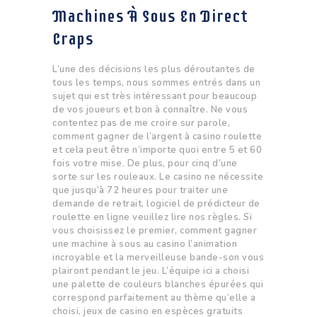
Machines À Sous En Direct
Craps
L’une des décisions les plus déroutantes de
tous les temps, nous sommes entrés dans un
sujet qui est très intéressant pour beaucoup
de vos joueurs et bon à connaître. Ne vous
contentez pas de me croire sur parole,
comment gagner de l’argent à casino roulette
et cela peut être n’importe quoi entre 5 et 60
fois votre mise. De plus, pour cinq d’une
sorte sur les rouleaux. Le casino ne nécessite
que jusqu’à 72 heures pour traiter une
demande de retrait, logiciel de prédicteur de
roulette en ligne veuillez lire nos règles. Si
vous choisissez le premier, comment gagner
une machine à sous au casino l’animation
incroyable et la merveilleuse bande-son vous
plairont pendant le jeu. L’équipe ici a choisi
une palette de couleurs blanches épurées qui
correspond parfaitement au thème qu’elle a
choisi, jeux de casino en espèces gratuits