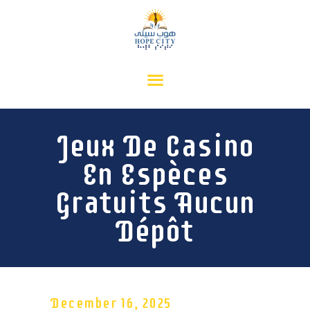
Hope City
Hope City Foundation
HOME
ABOUT US
Jeux De Casino
SERVICES
PROGRAMS
En Espèces
NEWS & EVENTS
Gratuits Aucun
LIBRARY
SHOP
Dépôt
CONTACTS
December 16, 2025