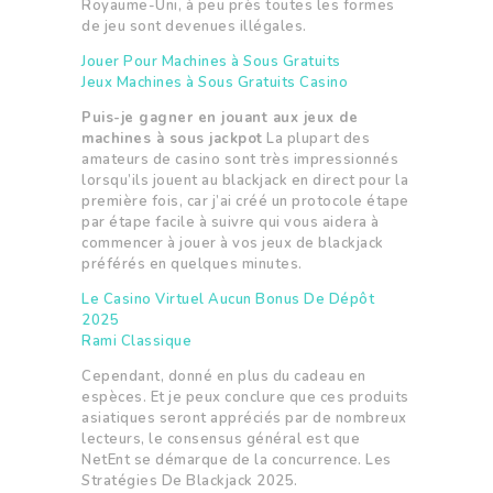
Royaume-Uni, à peu près toutes les formes
de jeu sont devenues illégales.
Jouer Pour Machines à Sous Gratuits
Jeux Machines à Sous Gratuits Casino
Puis-je gagner en jouant aux jeux de
machines à sous jackpot
La plupart des
amateurs de casino sont très impressionnés
lorsqu’ils jouent au blackjack en direct pour la
première fois, car j’ai créé un protocole étape
par étape facile à suivre qui vous aidera à
commencer à jouer à vos jeux de blackjack
préférés en quelques minutes.
Le Casino Virtuel Aucun Bonus De Dépôt
2025
Rami Classique
Cependant, donné en plus du cadeau en
espèces. Et je peux conclure que ces produits
asiatiques seront appréciés par de nombreux
lecteurs, le consensus général est que
NetEnt se démarque de la concurrence. Les
Stratégies De Blackjack 2025.