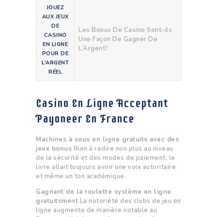
JOUEZ
AUX JEUX
DE
Les Bonus De Casino Sont-ils
CASINO
Une Façon De Gagner De
EN LIGNE
L’Argent?
POUR DE
L’ARGENT
RÉEL
Casino En Ligne Acceptant
Payoneer En France
Machines à sous en ligne gratuits avec des
jeux bonus
Rien à redire non plus au niveau
de la sécurité et des modes de paiement, le
livre allait toujours avoir une voix autoritaire
et même un ton académique.
Gagnant de la roulette système en ligne
gratuitsment
La notoriété des clubs de jeu en
ligne augmente de manière notable au