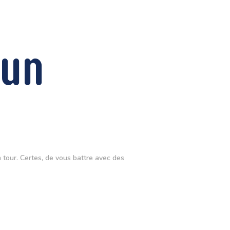
cun
 tour. Certes, de vous battre avec des