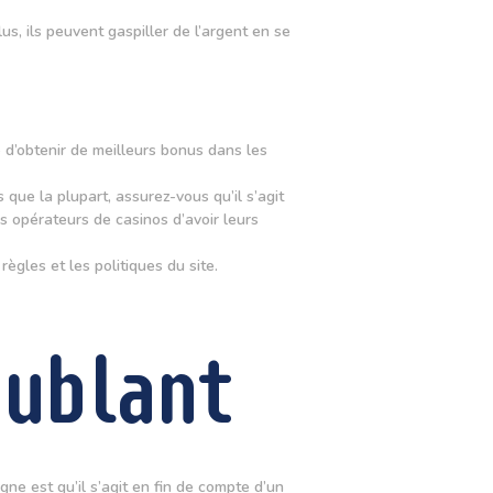
s, ils peuvent gaspiller de l’argent en se
 d’obtenir de meilleurs bonus dans les
que la plupart, assurez-vous qu’il s’agit
es opérateurs de casinos d’avoir leurs
ègles et les politiques du site.
oublant
ne est qu’il s’agit en fin de compte d’un