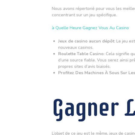
Nous avons répertorié pour vous les meilleu
concentrant sur un jeu spécifique.
à Quelle Heure Gagnez Vous Au Casino
Jeux de casino aucun dépôt
:
Le jeu es
nouveaux casinos.
Roulette Table Casino
:
Cela signifie q
d’une source fiable. Vous serez ainsi pr
propres sites d’avis biaisés.
Profitez Des Machines À Sous Sur Les
Gagner 
L’objet de ce jeu est le même, jeux de casi