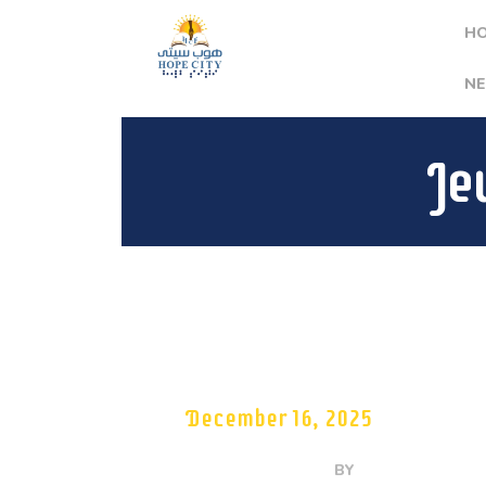
H
NE
Je
December 16, 2025
UNCATEGORIZED
BY