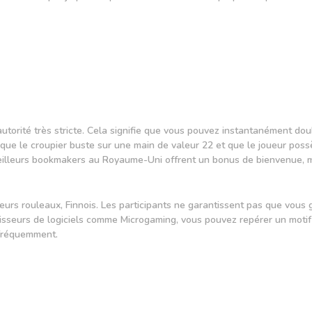
autorité très stricte. Cela signifie que vous pouvez instantanément do
rsque le croupier buste sur une main de valeur 22 et que le joueur pos
meilleurs bookmakers au Royaume-Uni offrent un bonus de bienvenue, m
ieurs rouleaux, Finnois. Les participants ne garantissent pas que vous 
isseurs de logiciels comme Microgaming, vous pouvez repérer un motif
 fréquemment.